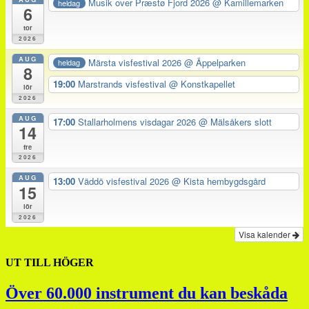
Musik over Præstø Fjord 2026
@ Kamillemarken
heldag
6
tor
2026
AUG
Märsta visfestival 2026
@ Äppelparken
heldag
8
19:00
Marstrands visfestival
@ Konstkapellet
lör
2026
AUG
17:00
Stallarholmens visdagar 2026
@ Mälsåkers slott
14
fre
2026
AUG
13:00
Väddö visfestival 2026
@ Kista hembygdsgård
15
lör
2026
Visa kalender
UT TILL HÖGER
Över 60.000 instrument du kan beskåda