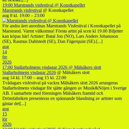
19:00
Marstrands visfestival
@ Konstkapellet
Marstrands visfestival
@ Konstkapellet
aug 8 kl. 19:00 – 23:00
För andra året anordnas Marstrands Visfestival i Konstkapellet på
Marstrand. Varmt välkomna! Första artist på scen kl 19.00 Biljetter
kan köpas här! Artister: Batal Jon (NO), Lars Anders Johansson
(SE), Rasmus Dahlstedt (SE), Dan Fägerquist (SE).[...]
aug
14
fre
2026
17:00
Stallarholmens visdagar 2026
@ Mälsåkers slott
Stallarholmens visdagar 2026
@ Mälsåkers slott
aug 14 kl. 17:00 – aug 15 kl. 22:00
Tvådagars visfestival på vackra Mälsåkers slott 2026 arrangeras
Stallarholmens visdagar för sjätte gången av Musik&Nöjen i Sverige
AB. I samarbete med föreningen Mälsåkers framtid och
Drömfabriken presenteras en spännande blandning av artister som
gästar det[...]
aug
15
lör
2026