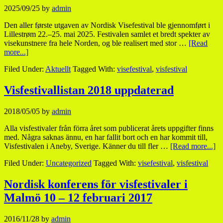
2025/09/25
by
admin
Den aller første utgaven av Nordisk Visefestival ble gjennomført i
Lillestrøm 22.–25. mai 2025. Festivalen samlet et bredt spekter av
visekunstnere fra hele Norden, og ble realisert med stor …
[Read
more...]
Filed Under:
Aktuellt
Tagged With:
visefestival
,
visfestival
Visfestivallistan 2018 uppdaterad
2018/05/05
by
admin
Alla visfestivaler från förra året som publicerat årets uppgifter finns
med. Några saknas ännu, en har fallit bort och en har kommit till,
Visfestivalen i Aneby, Sverige. Känner du till fler …
[Read more...]
Filed Under:
Uncategorized
Tagged With:
visefestival
,
visfestival
Nordisk konferens för visfestivaler i
Malmö 10 – 12 februari 2017
2016/11/28
by
admin