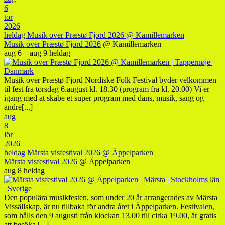
6
tor
2026
heldag
Musik over Præstø Fjord 2026
@ Kamillemarken
Musik over Præstø Fjord 2026
@ Kamillemarken
aug 6 – aug 9
heldag
Musik over Præstø Fjord Nordiske Folk Festival byder velkommen
til fest fra torsdag 6.august kl. 18.30 (program fra kl. 20.00) Vi er
igang med at skabe et super program med dans, musik, sang og
andre[...]
aug
8
lör
2026
heldag
Märsta visfestival 2026
@ Äppelparken
Märsta visfestival 2026
@ Äppelparken
aug 8
heldag
Den populära musikfesten, som under 20 år arrangerades av Märsta
Vissällskap, är nu tillbaka för andra året i Äppelparken. Festivalen,
som hålls den 9 augusti från klockan 13.00 till cirka 19.00, är gratis
att besöka.[...]