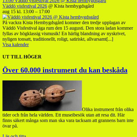
13:00
Väddö visfestival 2026
@ Kista hembygdsgård
Väddö visfestival 2026
@ Kista hembygdsgård
aug 15 kl. 13:00 – 17:00
På vackra Kista Hembygdsgård kommer den tredje upplagan av
Väddö Visfestival äga rum den 15 augusti. Den stora ladan kommer
fyllas av högklassig vismusik! En härlig blandning av nyskrivet,
nyligen tonsatt, traditionellt, roligt, satiriskt, allvarsamt[...]
Visa kalender
UT TILL HÖGER
Över 60.000 instrument du kan beskåda
Olika instrument från olika
tider och från hela världen. Ett museibesök utan att resa dit. Här
finns säkert många som man ska vara tacksam att grannens barn inte
övar på.
Läs och titta