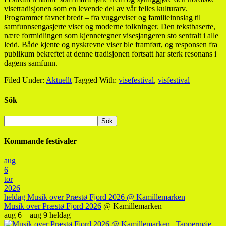
visetradisjonen som en levende del av vår felles kulturarv.
Programmet favnet bredt – fra vuggeviser og familieinnslag til
samfunnsengasjerte viser og moderne tolkninger. Den tekstbaserte,
nære formidlingen som kjennetegner visesjangeren sto sentralt i alle
ledd. Både kjente og nyskrevne viser ble framført, og responsen fra
publikum bekreftet at denne tradisjonen fortsatt har sterk resonans i
dagens samfunn.
Filed Under:
Aktuellt
Tagged With:
visefestival
,
visfestival
Sök
Kommande festivaler
aug
6
tor
2026
heldag
Musik over Præstø Fjord 2026
@ Kamillemarken
Musik over Præstø Fjord 2026
@ Kamillemarken
aug 6 – aug 9
heldag