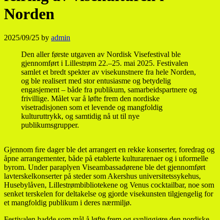
Norden
2025/09/25
by
admin
Den aller første utgaven av Nordisk Visefestival ble
gjennomført i Lillestrøm 22.–25. mai 2025. Festivalen
samlet et bredt spekter av visekunstnere fra hele Norden,
og ble realisert med stor entusiasme og betydelig
engasjement – både fra publikum, samarbeidspartnere og
frivillige. Målet var å løfte frem den nordiske
visetradisjonen som et levende og mangfoldig
kulturuttrykk, og samtidig nå ut til nye
publikumsgrupper.
Gjennom ﬁre dager ble det arrangert en rekke konserter, foredrag og
åpne arrangementer, både på etablerte kulturarenaer og i uformelle
byrom. Under paraplyen Viseambassadørene ble det gjennomført
lavterskelkonserter på steder som Akershus universitetssykehus,
Husebylåven, Lillestrømbibliotekene og Venus cocktailbar, noe som
senket terskelen for deltakelse og gjorde visekunsten tilgjengelig for
et mangfoldig publikum i deres nærmiljø.
Festivalen hadde som mål å løfte frem og synliggjøre den nordiske