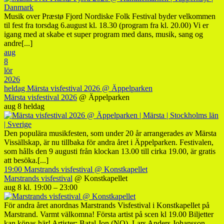
Musik over Præstø Fjord Nordiske Folk Festival byder velkommen
til fest fra torsdag 6.august kl. 18.30 (program fra kl. 20.00) Vi er
igang med at skabe et super program med dans, musik, sang og
andre[...]
aug
8
lör
2026
heldag
Märsta visfestival 2026
@ Äppelparken
Märsta visfestival 2026
@ Äppelparken
aug 8
heldag
Den populära musikfesten, som under 20 år arrangerades av Märsta
Vissällskap, är nu tillbaka för andra året i Äppelparken. Festivalen,
som hålls den 9 augusti från klockan 13.00 till cirka 19.00, är gratis
att besöka.[...]
19:00
Marstrands visfestival
@ Konstkapellet
Marstrands visfestival
@ Konstkapellet
aug 8 kl. 19:00 – 23:00
För andra året anordnas Marstrands Visfestival i Konstkapellet på
Marstrand. Varmt välkomna! Första artist på scen kl 19.00 Biljetter
kan köpas här! Artister: Batal Jon (NO), Lars Anders Johansson