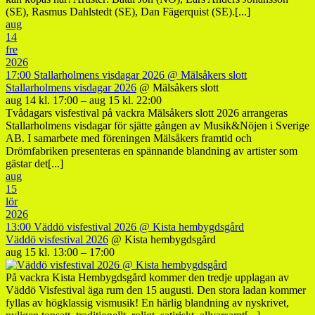
(SE), Rasmus Dahlstedt (SE), Dan Fägerquist (SE).[...]
aug
14
fre
2026
17:00
Stallarholmens visdagar 2026
@ Mälsåkers slott
Stallarholmens visdagar 2026
@ Mälsåkers slott
aug 14 kl. 17:00 – aug 15 kl. 22:00
Tvådagars visfestival på vackra Mälsåkers slott 2026 arrangeras
Stallarholmens visdagar för sjätte gången av Musik&Nöjen i Sverige
AB. I samarbete med föreningen Mälsåkers framtid och
Drömfabriken presenteras en spännande blandning av artister som
gästar det[...]
aug
15
lör
2026
13:00
Väddö visfestival 2026
@ Kista hembygdsgård
Väddö visfestival 2026
@ Kista hembygdsgård
aug 15 kl. 13:00 – 17:00
På vackra Kista Hembygdsgård kommer den tredje upplagan av
Väddö Visfestival äga rum den 15 augusti. Den stora ladan kommer
fyllas av högklassig vismusik! En härlig blandning av nyskrivet,