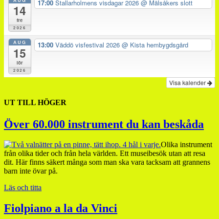
AUG
17:00
Stallarholmens visdagar 2026
@ Mälsåkers slott
14
fre
2026
AUG
13:00
Väddö visfestival 2026
@ Kista hembygdsgård
15
lör
2026
Visa kalender
UT TILL HÖGER
Över 60.000 instrument du kan beskåda
Olika instrument
från olika tider och från hela världen. Ett museibesök utan att resa
dit. Här finns säkert många som man ska vara tacksam att grannens
barn inte övar på.
Läs och titta
Fiolpiano a la da Vinci