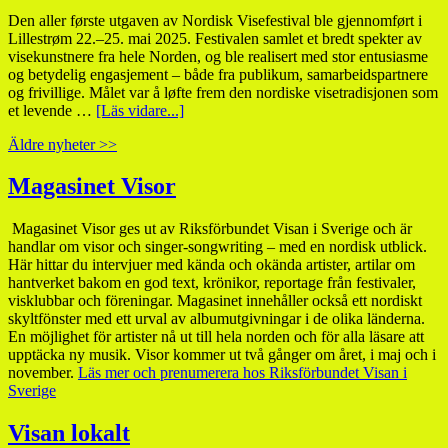
Den aller første utgaven av Nordisk Visefestival ble gjennomført i
Lillestrøm 22.–25. mai 2025. Festivalen samlet et bredt spekter av
visekunstnere fra hele Norden, og ble realisert med stor entusiasme
og betydelig engasjement – både fra publikum, samarbeidspartnere
og frivillige. Målet var å løfte frem den nordiske visetradisjonen som
et levende …
[Läs vidare...]
Äldre nyheter >>
Magasinet Visor
Magasinet Visor ges ut av Riksförbundet Visan i Sverige och är
handlar om visor och singer-songwriting – med en nordisk utblick.
Här hittar du intervjuer med kända och okända artister, artilar om
hantverket bakom en god text, krönikor, reportage från festivaler,
visklubbar och föreningar. Magasinet innehåller också ett nordiskt
skyltfönster med ett urval av albumutgivningar i de olika länderna.
En möjlighet för artister nå ut till hela norden och för alla läsare att
upptäcka ny musik. Visor kommer ut två gånger om året, i maj och i
november.
Läs mer och prenumerera hos Riksförbundet Visan i
Sverige
Visan lokalt