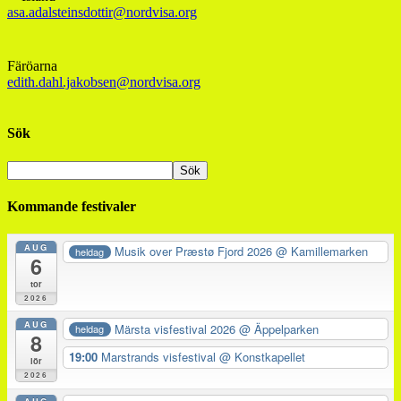
asa.adalsteinsdottir@nordvisa.org
Färöarna
edith.dahl.jakobsen@nordvisa.org
Sök
Kommande festivaler
AUG
Musik over Præstø Fjord 2026
@ Kamillemarken
heldag
6
tor
2026
AUG
Märsta visfestival 2026
@ Äppelparken
heldag
8
19:00
Marstrands visfestival
@ Konstkapellet
lör
2026