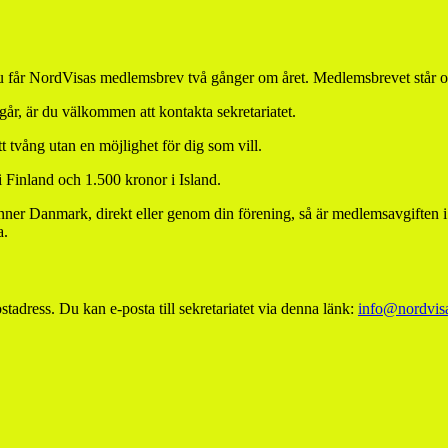
u får NordVisas medlemsbrev två gånger om året. Medlemsbrevet står också
pågår, är du välkommen att kontakta sekretariatet.
t tvång utan en möjlighet för dig som vill.
inland och 1.500 kronor i Island.
enner Danmark, direkt eller genom din förening, så är medlemsavgift
a.
ostadress. Du kan e-posta till sekretariatet via denna länk:
info@nordvis