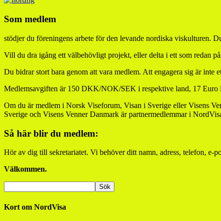
Som medlem
stödjer du föreningens arbete för den levande nordiska viskulturen. D
Vill du dra igång ett välbehövligt projekt, eller delta i ett som redan 
Du bidrar stort bara genom att vara medlem. Att engagera sig är inte et
Medlemsavgiften är 150 DKK/NOK/SEK i respektive land, 17 Euro i F
Om du är medlem i Norsk Viseforum, Visan i Sverige eller Visens V
Sverige och Visens Venner Danmark är partnermedlemmar i NordVis
Så här blir du medlem:
Hör av dig till sekretariatet. Vi behöver ditt namn, adress, telefon, e-p
Välkommen.
Kort om NordVisa