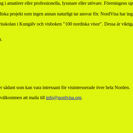
g i amatörer eller professionella, lyssnare eller utövare. Föreningens u
ska projekt som ingen annan naturligt tar ansvar för. NordVisa har inga 
skolan i Kungälv och visboken "100 nordiska visor". Dessa är viktiga ku
r.
 sådant som kan vara intressant för visintresserade över hela Norden.
 välkommen att maila till
info@nordvisa.org
.