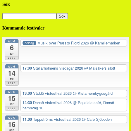
Sök
Kommande festivaler
AUG
Musik over Præstø Fjord 2026
@ Kamillemarken
heldag
6
tor
2026
AUG
17:00
Stallarholmens visdagar 2026
@ Mälsåkers slott
14
fre
2026
AUG
13:00
Väddö visfestival 2026
@ Kista hembygdsgård
15
14:30
Donsö visfestival 2026
@ Popsicle café, Donsö
lör
hamnväg 10
2026
AUG
11:00
Tappströms visfestival 2026
@ Café Sjöboden
16
sön