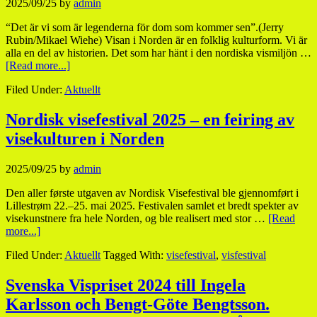
2025/09/25
by
admin
“Det är vi som är legenderna för dom som kommer sen”.(Jerry
Rubin/Mikael Wiehe) Visan i Norden är en folklig kulturform. Vi är
alla en del av historien. Det som har hänt i den nordiska vismiljön …
[Read more...]
Filed Under:
Aktuellt
Nordisk visefestival 2025 – en feiring av
visekulturen i Norden
2025/09/25
by
admin
Den aller første utgaven av Nordisk Visefestival ble gjennomført i
Lillestrøm 22.–25. mai 2025. Festivalen samlet et bredt spekter av
visekunstnere fra hele Norden, og ble realisert med stor …
[Read
more...]
Filed Under:
Aktuellt
Tagged With:
visefestival
,
visfestival
Svenska Vispriset 2024 till Ingela
Karlsson och Bengt-Göte Bengtsson.