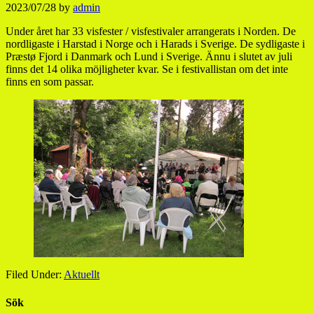
2023/07/28
by
admin
Under året har 33 visfester / visfestivaler arrangerats i Norden. De
nordligaste i Harstad i Norge och i Harads i Sverige. De sydligaste i
Præstø Fjord i Danmark och Lund i Sverige. Ännu i slutet av juli
finns det 14 olika möjligheter kvar. Se i festivallistan om det inte
finns en som passar.
Filed Under:
Aktuellt
Sök