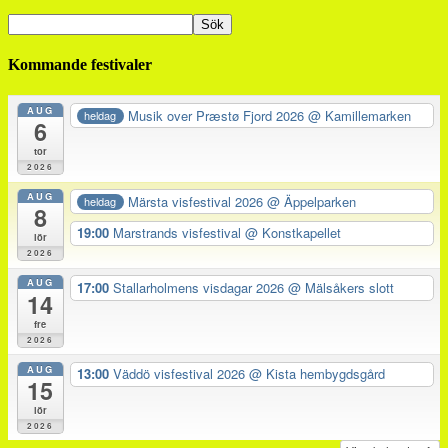
Kommande festivaler
AUG
Musik over Præstø Fjord 2026
@ Kamillemarken
heldag
6
tor
2026
AUG
Märsta visfestival 2026
@ Äppelparken
heldag
8
19:00
Marstrands visfestival
@ Konstkapellet
lör
2026
AUG
17:00
Stallarholmens visdagar 2026
@ Mälsåkers slott
14
fre
2026
AUG
13:00
Väddö visfestival 2026
@ Kista hembygdsgård
15
lör
2026