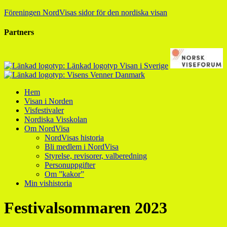
Föreningen NordVisas sidor för den nordiska visan
Partners
Hem
Visan i Norden
Visfestivaler
Nordiska Visskolan
Om NordVisa
NordVisas historia
Bli medlem i NordVisa
Styrelse, revisorer, valberedning
Personuppgifter
Om ”kakor”
Min vishistoria
Festivalsommaren 2023