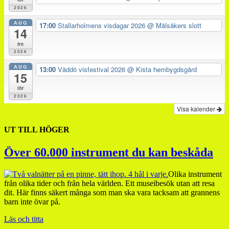
2026
AUG
17:00
Stallarholmens visdagar 2026
@ Mälsåkers slott
14
fre
2026
AUG
13:00
Väddö visfestival 2026
@ Kista hembygdsgård
15
lör
2026
Visa kalender
UT TILL HÖGER
Över 60.000 instrument du kan beskåda
Olika instrument
från olika tider och från hela världen. Ett museibesök utan att resa
dit. Här finns säkert många som man ska vara tacksam att grannens
barn inte övar på.
Läs och titta