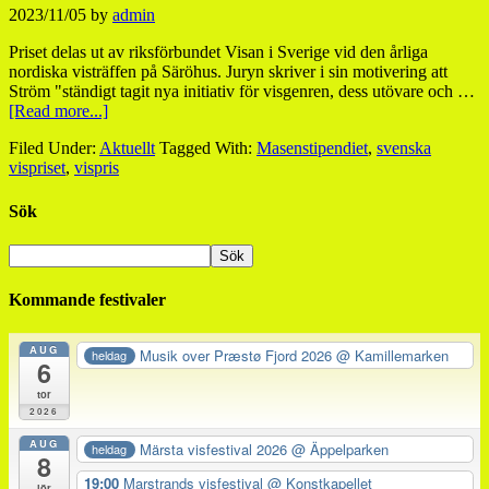
2023/11/05
by
admin
Priset delas ut av riksförbundet Visan i Sverige vid den årliga
nordiska visträffen på Säröhus. Juryn skriver i sin motivering att
Ström "ständigt tagit nya initiativ för visgenren, dess utövare och …
[Read more...]
Filed Under:
Aktuellt
Tagged With:
Masenstipendiet
,
svenska
vispriset
,
vispris
Sök
Kommande festivaler
AUG
Musik over Præstø Fjord 2026
@ Kamillemarken
heldag
6
tor
2026
AUG
Märsta visfestival 2026
@ Äppelparken
heldag
8
19:00
Marstrands visfestival
@ Konstkapellet
lör