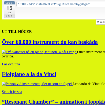
AUG
13:00
Väddö visfestival 2026
@ Kista hembygdsgård
15
lör
2026
Visa 
UT TILL HÖGER
Över 60.000 instrument du kan beskåda
Olika instrument fr
övar på.
Läs och titta
Fiolpiano a la da Vinci
Leonardo da Vinci fick
Se och lyssna
”Resonant Chamber” – animation i toppkl