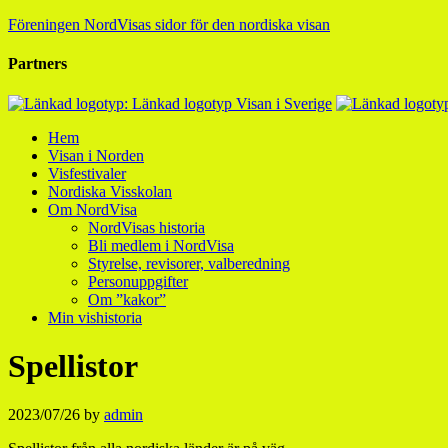
Föreningen NordVisas sidor för den nordiska visan
Partners
Hem
Visan i Norden
Visfestivaler
Nordiska Visskolan
Om NordVisa
NordVisas historia
Bli medlem i NordVisa
Styrelse, revisorer, valberedning
Personuppgifter
Om ”kakor”
Min vishistoria
Spellistor
2023/07/26
by
admin