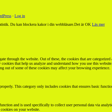
dPress
·
Log in
tistik. Du kan blockera kakor i din webbläsare.
Det är OK
Läs mer
e through the website. Out of these, the cookies that are categorized a
rty cookies that help us analyze and understand how you use this websit
ting out of some of these cookies may affect your browsing experience.
properly. This category only includes cookies that ensures basic functio
function and is used specifically to collect user personal data via anal
e cookies on your website.