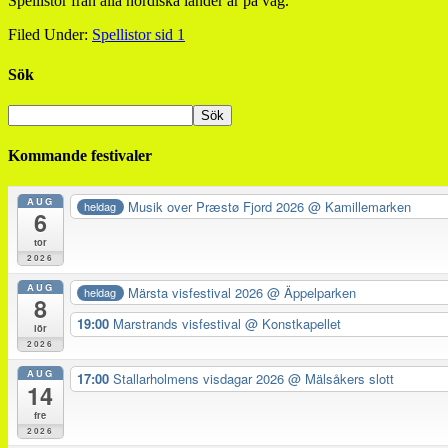
Spellistor från alla nordiska länder är på väg.
Filed Under:
Spellistor sid 1
Sök
Kommande festivaler
AUG
Musik over Præstø Fjord 2026
@ Kamillemarken
heldag
6
tor
2026
AUG
Märsta visfestival 2026
@ Äppelparken
heldag
8
19:00
Marstrands visfestival
@ Konstkapellet
lör
2026
AUG
17:00
Stallarholmens visdagar 2026
@ Mälsåkers slott
14
fre
2026