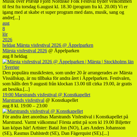
Musik over Præstø Fjord Nordiske Folk Festival byder velkommen
til fest fra torsdag 6.august kl. 18.30 (program fra kl. 20.00) Vi er
igang med at skabe et super program med dans, musik, sang og
andre[...]
aug
8
lör
2026
heldag
Märsta visfestival 2026
@ Äppelparken
Märsta visfestival 2026
@ Äppelparken
aug 8
heldag
Den populära musikfesten, som under 20 år arrangerades av Märsta
Vissällskap, är nu tillbaka för andra året i Äppelparken. Festivalen,
som hålls den 9 augusti från klockan 13.00 till cirka 19.00, är gratis
att besöka.[...]
19:00
Marstrands visfestival
@ Konstkapellet
Marstrands visfestival
@ Konstkapellet
aug 8 kl. 19:00 – 23:00
För andra året anordnas Marstrands Visfestival i Konstkapellet på
Marstrand. Varmt välkomna! Första artist på scen kl 19.00 Biljetter
kan köpas här! Artister: Batal Jon (NO), Lars Anders Johansson
(SE), Rasmus Dahlstedt (SE), Dan Fägerquist (SE).[...]