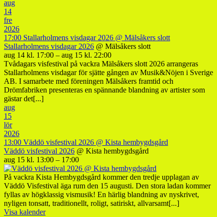
aug
14
fre
2026
17:00
Stallarholmens visdagar 2026
@ Mälsåkers slott
Stallarholmens visdagar 2026
@ Mälsåkers slott
aug 14 kl. 17:00 – aug 15 kl. 22:00
Tvådagars visfestival på vackra Mälsåkers slott 2026 arrangeras
Stallarholmens visdagar för sjätte gången av Musik&Nöjen i Sverige
AB. I samarbete med föreningen Mälsåkers framtid och
Drömfabriken presenteras en spännande blandning av artister som
gästar det[...]
aug
15
lör
2026
13:00
Väddö visfestival 2026
@ Kista hembygdsgård
Väddö visfestival 2026
@ Kista hembygdsgård
aug 15 kl. 13:00 – 17:00
På vackra Kista Hembygdsgård kommer den tredje upplagan av
Väddö Visfestival äga rum den 15 augusti. Den stora ladan kommer
fyllas av högklassig vismusik! En härlig blandning av nyskrivet,
nyligen tonsatt, traditionellt, roligt, satiriskt, allvarsamt[...]
Visa kalender