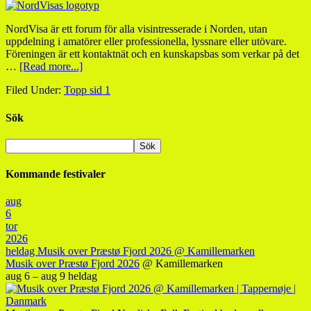
NordVisa är ett forum för alla visintresserade i Norden, utan
uppdelning i amatörer eller professionella, lyssnare eller utövare.
Föreningen är ett kontaktnät och en kunskapsbas som verkar på det
…
[Read more...]
Filed Under:
Topp sid 1
Sök
Kommande festivaler
aug
6
tor
2026
heldag
Musik over Præstø Fjord 2026
@ Kamillemarken
Musik over Præstø Fjord 2026
@ Kamillemarken
aug 6 – aug 9
heldag