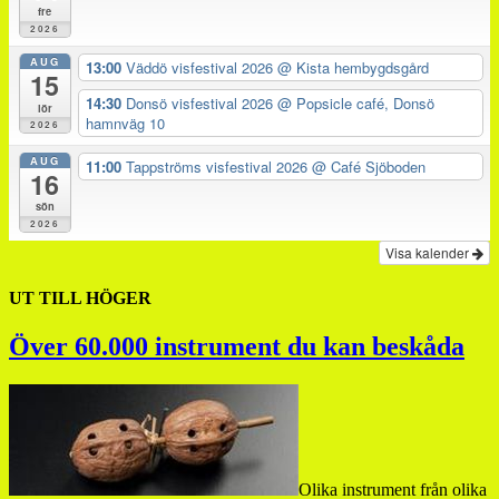
fre
2026
AUG
13:00
Väddö visfestival 2026
@ Kista hembygdsgård
15
14:30
Donsö visfestival 2026
@ Popsicle café, Donsö
lör
hamnväg 10
2026
AUG
11:00
Tappströms visfestival 2026
@ Café Sjöboden
16
sön
2026
Visa kalender
UT TILL HÖGER
Över 60.000 instrument du kan beskåda
Olika instrument från olika