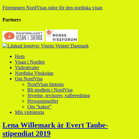
Föreningen NordVisas sidor för den nordiska visan
Partners
Hem
Visan i Norden
Visfestivaler
Nordiska Visskolan
Om NordVisa
NordVisas historia
Bli medlem i NordVisa
Styrelse, revisorer, valberedning
Personuppgifter
Om ”kakor”
Min vishistoria
Lena Willemark är Evert Taube-
stipendiat 2019