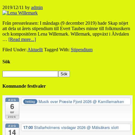
2019/12/11
by
admin
Från pressreleasen: I måndags (9 december 2019) hade Skap nöjet
att dela ut årets stipendium till Evert Taubes minne till folkmusikern
och kompositören Lena Willemark. Willemark, uppväxt i Älvdalen
…
[Read more...]
Filed Under:
Aktuellt
Tagged With:
Stipendium
Sök
Kommande festivaler
AUG
Musik over Præstø Fjord 2026
@ Kamillemarken
heldag
6
tor
2026
AUG
17:00
Stallarholmens visdagar 2026
@ Mälsåkers slott
14