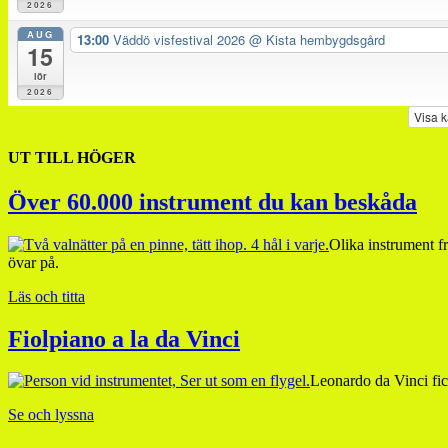
2026
AUG
13:00
Väddö visfestival 2026
@ Kista hembygdsgård
15
lör
2026
Visa 
UT TILL HÖGER
Över 60.000 instrument du kan beskåda
Olika instrument fr
övar på.
Läs och titta
Fiolpiano a la da Vinci
Leonardo da Vinci fick
Se och lyssna