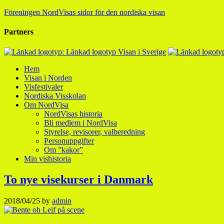
Föreningen NordVisas sidor för den nordiska visan
Partners
Hem
Visan i Norden
Visfestivaler
Nordiska Visskolan
Om NordVisa
NordVisas historia
Bli medlem i NordVisa
Styrelse, revisorer, valberedning
Personuppgifter
Om ”kakor”
Min vishistoria
To nye visekurser i Danmark
2018/04/25
by
admin