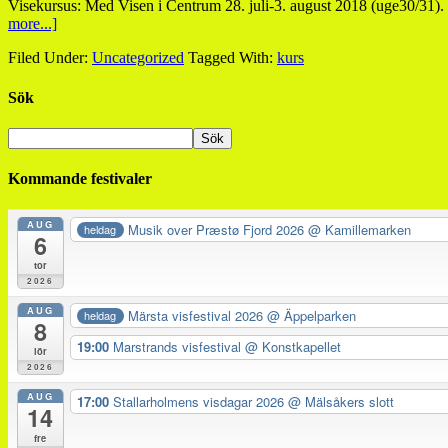
Visekursus: Med Visen i Centrum 28. juli-3. august 2018 (uge30/31). 
more...]
Filed Under:
Uncategorized
Tagged With:
kurs
Sök
Kommande festivaler
AUG
Musik over Præstø Fjord 2026
@ Kamillemarken
heldag
6
tor
2026
AUG
Märsta visfestival 2026
@ Äppelparken
heldag
8
19:00
Marstrands visfestival
@ Konstkapellet
lör
2026
AUG
17:00
Stallarholmens visdagar 2026
@ Mälsåkers slott
14
fre