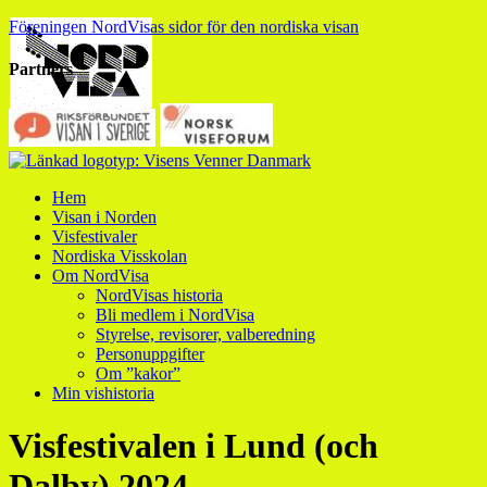
Föreningen NordVisas sidor för den nordiska visan
Partners
Hem
Visan i Norden
Visfestivaler
Nordiska Visskolan
Om NordVisa
NordVisas historia
Bli medlem i NordVisa
Styrelse, revisorer, valberedning
Personuppgifter
Om ”kakor”
Min vishistoria
Visfestivalen i Lund (och
Dalby) 2024