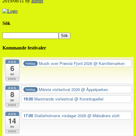
2019/06/11
by
admin
Sök
Kommande festivaler
AUG
Musik over Præstø Fjord 2026
@ Kamillemarken
heldag
6
tor
2026
AUG
Märsta visfestival 2026
@ Äppelparken
heldag
8
19:00
Marstrands visfestival
@ Konstkapellet
lör
2026
AUG
17:00
Stallarholmens visdagar 2026
@ Mälsåkers slott
14
fre
2026