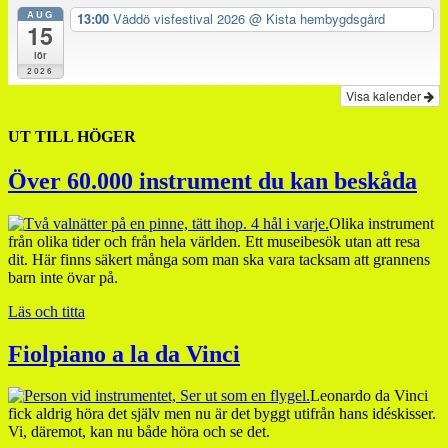
AUG
13:00
Väddö visfestival 2026
@ Kista hembygdsgård
15
lör
2026
Visa kalender
UT TILL HÖGER
Över 60.000 instrument du kan beskåda
Olika instrument
från olika tider och från hela världen. Ett museibesök utan att resa
dit. Här finns säkert många som man ska vara tacksam att grannens
barn inte övar på.
Läs och titta
Fiolpiano a la da Vinci
Leonardo da Vinci
fick aldrig höra det själv men nu är det byggt utifrån hans idéskisser.
Vi, däremot, kan nu både höra och se det.