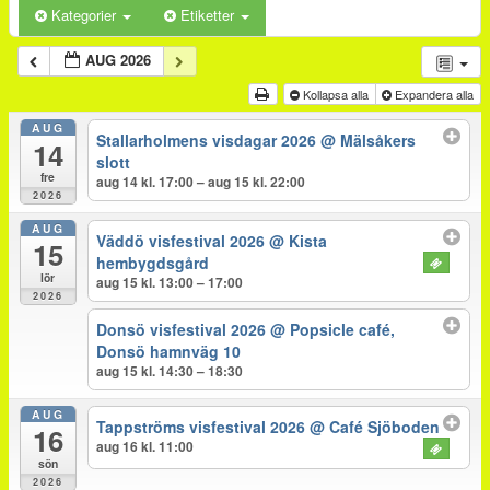
Kategorier
Etiketter
AUG 2026
Kollapsa alla
Expandera alla
AUG
Stallarholmens visdagar 2026
@ Mälsåkers
14
slott
fre
aug 14 kl. 17:00 – aug 15 kl. 22:00
2026
AUG
Väddö visfestival 2026
@ Kista
15
hembygdsgård
lör
aug 15 kl. 13:00 – 17:00
2026
Donsö visfestival 2026
@ Popsicle café,
Donsö hamnväg 10
aug 15 kl. 14:30 – 18:30
AUG
Tappströms visfestival 2026
@ Café Sjöboden
16
aug 16 kl. 11:00
sön
2026