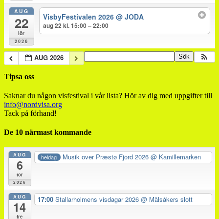
AUG
VisbyFestivalen 2026
@ JODA
22
aug 22 kl. 15:00 – 22:00
lör
2026
AUG 2026
Tipsa oss
Saknar du någon visfestival i vår lista? Hör av dig med uppgifter till
info@nordvisa.org
Tack på förhand!
De 10 närmast kommande
AUG
Musik over Præstø Fjord 2026
@ Kamillemarken
heldag
6
tor
2026
AUG
17:00
Stallarholmens visdagar 2026
@ Mälsåkers slott
14
fre