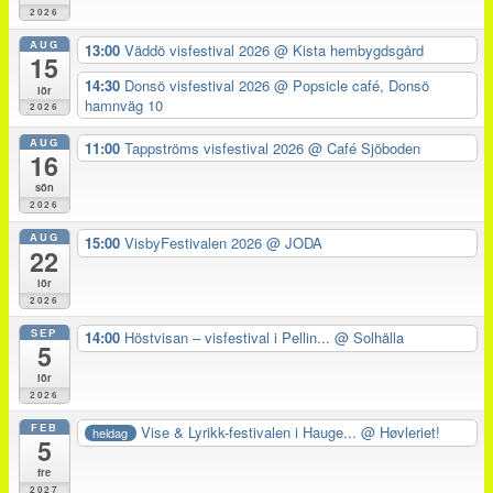
2026
AUG
13:00
Väddö visfestival 2026
@ Kista hembygdsgård
15
14:30
Donsö visfestival 2026
@ Popsicle café, Donsö
lör
hamnväg 10
2026
AUG
11:00
Tappströms visfestival 2026
@ Café Sjöboden
16
sön
2026
AUG
15:00
VisbyFestivalen 2026
@ JODA
22
lör
2026
SEP
14:00
Höstvisan – visfestival i Pellin...
@ Solhälla
5
lör
2026
FEB
Vise & Lyrikk-festivalen i Hauge...
@ Høvleriet!
heldag
5
fre
2027