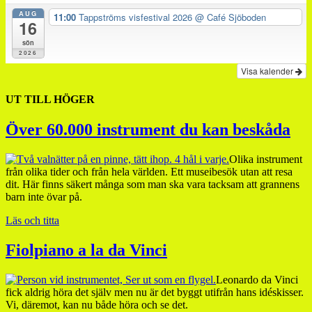
AUG
11:00
Tappströms visfestival 2026
@ Café Sjöboden
16
sön
2026
Visa kalender
UT TILL HÖGER
Över 60.000 instrument du kan beskåda
Olika instrument
från olika tider och från hela världen. Ett museibesök utan att resa
dit. Här finns säkert många som man ska vara tacksam att grannens
barn inte övar på.
Läs och titta
Fiolpiano a la da Vinci
Leonardo da Vinci
fick aldrig höra det själv men nu är det byggt utifrån hans idéskisser.
Vi, däremot, kan nu både höra och se det.