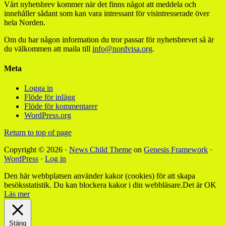
Vårt nyhetsbrev kommer när det finns något att meddela och
innehåller sådant som kan vara intressant för visintresserade över
hela Norden.
Om du har någon information du tror passar för nyhetsbrevet så är
du välkommen att maila till
info@nordvisa.org
.
Meta
Logga in
Flöde för inlägg
Flöde för kommentarer
WordPress.org
Return to top of page
Copyright © 2026 ·
News Child Theme
on
Genesis Framework
·
WordPress
·
Log in
Den här webbplatsen använder kakor (cookies) för att skapa
besöksstatistik. Du kan blockera kakor i din webbläsare.
Det är OK
Läs mer
Stäng