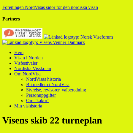
Föreningen NordVisas sidor för den nordiska visan
Partners
Hem
Visan i Norden
Visfestivaler
Nordiska Visskolan
Om NordVisa
NordVisas historia
Bli medlem i NordVisa
Styrelse, revisorer, valberedning
Personuppgifter
Om ”kakor”
Min vishistoria
Visens skib 22 turneplan