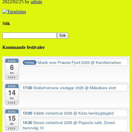
2022/02/25
by
admin
Sök
Kommande festivaler
AUG
Musik over Præstø Fjord 2026
@ Kamillemarken
heldag
6
tor
2026
AUG
17:00
Stallarholmens visdagar 2026
@ Mälsåkers slott
14
fre
2026
AUG
13:00
Väddö visfestival 2026
@ Kista hembygdsgård
15
14:30
Donsö visfestival 2026
@ Popsicle café, Donsö
lör
hamnväg 10
2026