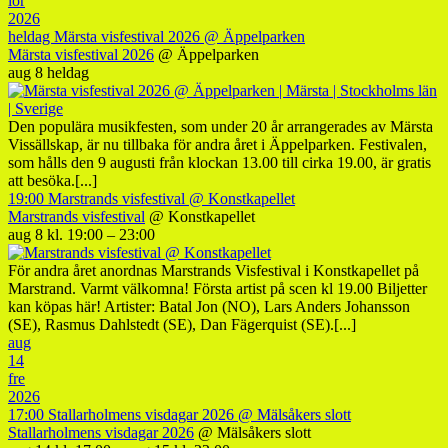
lör
2026
heldag
Märsta visfestival 2026
@ Äppelparken
Märsta visfestival 2026
@ Äppelparken
aug 8
heldag
Den populära musikfesten, som under 20 år arrangerades av Märsta
Vissällskap, är nu tillbaka för andra året i Äppelparken. Festivalen,
som hålls den 9 augusti från klockan 13.00 till cirka 19.00, är gratis
att besöka.[...]
19:00
Marstrands visfestival
@ Konstkapellet
Marstrands visfestival
@ Konstkapellet
aug 8 kl. 19:00 – 23:00
För andra året anordnas Marstrands Visfestival i Konstkapellet på
Marstrand. Varmt välkomna! Första artist på scen kl 19.00 Biljetter
kan köpas här! Artister: Batal Jon (NO), Lars Anders Johansson
(SE), Rasmus Dahlstedt (SE), Dan Fägerquist (SE).[...]
aug
14
fre
2026
17:00
Stallarholmens visdagar 2026
@ Mälsåkers slott
Stallarholmens visdagar 2026
@ Mälsåkers slott