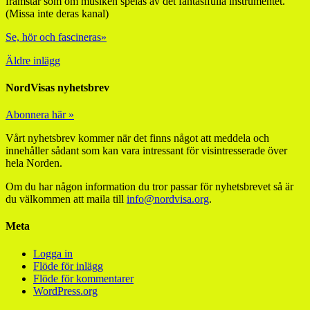
framstår som om musiken spelas av det fantasifulla instrumentet.
(Missa inte deras kanal)
Se, hör och fascineras»
Äldre inlägg
NordVisas nyhetsbrev
Abonnera här »
Vårt nyhetsbrev kommer när det finns något att meddela och
innehåller sådant som kan vara intressant för visintresserade över
hela Norden.
Om du har någon information du tror passar för nyhetsbrevet så är
du välkommen att maila till
info@nordvisa.org
.
Meta
Logga in
Flöde för inlägg
Flöde för kommentarer
WordPress.org