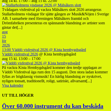
aug 14 kl. 17:00 – aug 15 kl. 22:00
Tvådagars visfestival på vackra Mälsåkers slott 2026 arrangeras
Stallarholmens visdagar för sjätte gången av Musik&Nöjen i Sverige
AB. I samarbete med föreningen Mälsåkers framtid och
Drömfabriken presenteras en spännande blandning av artister som
gästar det[...]
aug
15
lör
2026
13:00
Väddö visfestival 2026
@ Kista hembygdsgård
Väddö visfestival 2026
@ Kista hembygdsgård
aug 15 kl. 13:00 – 17:00
På vackra Kista Hembygdsgård kommer den tredje upplagan av
Väddö Visfestival äga rum den 15 augusti. Den stora ladan kommer
fyllas av högklassig vismusik! En härlig blandning av nyskrivet,
nyligen tonsatt, traditionellt, roligt, satiriskt, allvarsamt[...]
Visa kalender
UT TILL HÖGER
Över 60.000 instrument du kan beskåda