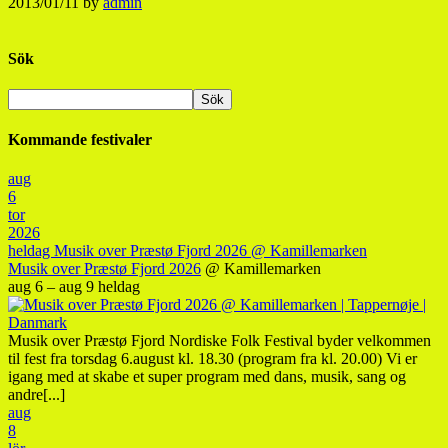
2013/01/11
by
admin
Sök
Kommande festivaler
aug
6
tor
2026
heldag
Musik over Præstø Fjord 2026
@ Kamillemarken
Musik over Præstø Fjord 2026
@ Kamillemarken
aug 6 – aug 9
heldag
Musik over Præstø Fjord Nordiske Folk Festival byder velkommen
til fest fra torsdag 6.august kl. 18.30 (program fra kl. 20.00) Vi er
igang med at skabe et super program med dans, musik, sang og
andre[...]
aug
8