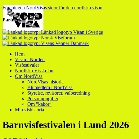
Föreningen NordVisas sidor för den nordiska visan
Partners
Hem
Visan i Norden
Visfestivaler
Nordiska Visskolan
Om NordVisa
NordVisas historia
Bli medlem i NordVisa
Styrelse, revisorer, valberedning
Personuppgifter
Om ”kakor”
Min vishistoria
Barnvisfestivalen i Lund 2026