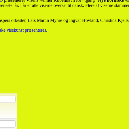
 Ø
præsenterer Visens Venner København for 4.gang ”
Nye nordiske vi
este år. I år er alle viserne oversat til dansk. Flere af viserne stammer
aspers orkester, Lars Martin Myhre og Ingvar Hovland, Christina Kjel
ske visekunst præsenteres.