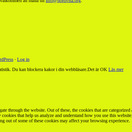
 välkommen att maila till
info@nordvisa.org
.
dPress
·
Log in
tistik. Du kan blockera kakor i din webbläsare.
Det är OK
Läs mer
e through the website. Out of these, the cookies that are categorized a
rty cookies that help us analyze and understand how you use this websit
ting out of some of these cookies may affect your browsing experience.