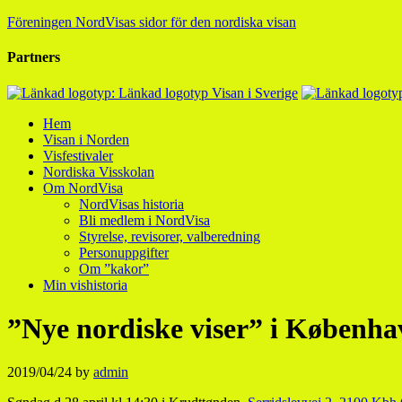
Föreningen NordVisas sidor för den nordiska visan
Partners
Hem
Visan i Norden
Visfestivaler
Nordiska Visskolan
Om NordVisa
NordVisas historia
Bli medlem i NordVisa
Styrelse, revisorer, valberedning
Personuppgifter
Om ”kakor”
Min vishistoria
”Nye nordiske viser” i Københa
2019/04/24
by
admin