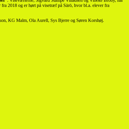
ser
”. Viseværterne, Sigvard Stampe Villadsen og Vibeke Broby, har
 fra 2018 og er hørt på visetræf på Särö, hvor bl.a. elever fra
lsson, KG Malm, Ola Aurell, Sys Bjerre og Søren Korshøj.