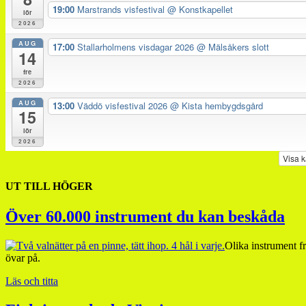
19:00
Marstrands visfestival
@ Konstkapellet
lör
2026
AUG
17:00
Stallarholmens visdagar 2026
@ Mälsåkers slott
14
fre
2026
AUG
13:00
Väddö visfestival 2026
@ Kista hembygdsgård
15
lör
2026
Visa 
UT TILL HÖGER
Över 60.000 instrument du kan beskåda
Olika instrument fr
övar på.
Läs och titta