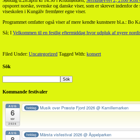
Søndag d.28.april kl 14:30 i Krudttønden,
Serridslevvej 2, 2100 Kbh
opsporet norske, svenske og danske viser, som er skrevet indenfor de sen
viseskolen i Kungälv fremfører egne viser.
Programmet omfatter også viser af mere kendte kunstnere bl.a.: Bo K
Så; I
Velkommen til en festlig eftermiddag hvor udpluk af nyere nordi
Filed Under:
Uncategorized
Tagged With:
konsert
Sök
Kommande festivaler
AUG
Musik over Præstø Fjord 2026
@ Kamillemarken
heldag
6
tor
2026
AUG
Märsta visfestival 2026
@ Äppelparken
heldag
8