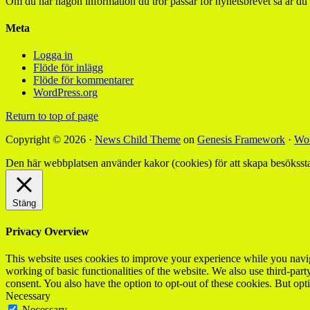
Om du har någon information du tror passar för nyhetsbrevet så är du
Meta
Logga in
Flöde för inlägg
Flöde för kommentarer
WordPress.org
Return to top of page
Copyright © 2026 ·
News Child Theme
on
Genesis Framework
·
Wor
Den här webbplatsen använder kakor (cookies) för att skapa besökssta
Stäng
Privacy Overview
This website uses cookies to improve your experience while you navigat
working of basic functionalities of the website. We also use third-pa
consent. You also have the option to opt-out of these cookies. But op
Necessary
Necessary