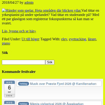
2018/04/27
by
admin
Vad tittar en
yrkespianist på under spelandet? Vad tittar en studerande på? Med
ett par glasögon som registrerar fokuspunkterna så kan man se
svaret.
Läs, lyssna och se här»
Filed Under:
Ut till höger
Tagged With:
elev
,
eyetracking
,
lärare
,
piano
Sök
Kommande festivaler
AUG
Musik over Præstø Fjord 2026
@ Kamillemarken
heldag
6
tor
2026
AUG
Märsta visfestival 2026
@ Äppelparken
heldag