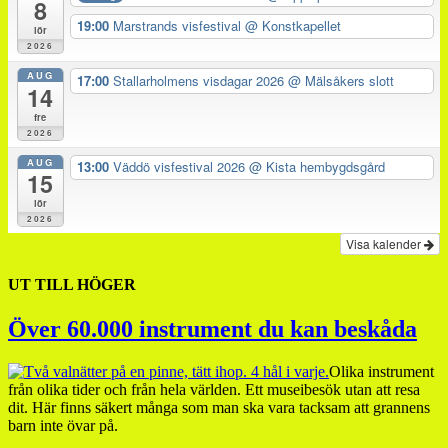
8
19:00
Marstrands visfestival
@ Konstkapellet
lör
2026
AUG
17:00
Stallarholmens visdagar 2026
@ Mälsåkers slott
14
fre
2026
AUG
13:00
Väddö visfestival 2026
@ Kista hembygdsgård
15
lör
2026
Visa kalender
UT TILL HÖGER
Över 60.000 instrument du kan beskåda
Olika instrument
från olika tider och från hela världen. Ett museibesök utan att resa
dit. Här finns säkert många som man ska vara tacksam att grannens
barn inte övar på.