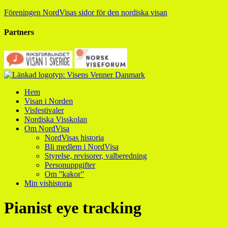
Föreningen NordVisas sidor för den nordiska visan
Partners
Hem
Visan i Norden
Visfestivaler
Nordiska Visskolan
Om NordVisa
NordVisas historia
Bli medlem i NordVisa
Styrelse, revisorer, valberedning
Personuppgifter
Om ”kakor”
Min vishistoria
Pianist eye tracking