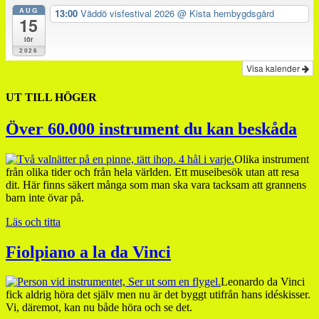
AUG
13:00
Väddö visfestival 2026
@ Kista hembygdsgård
15
lör
2026
Visa kalender
UT TILL HÖGER
Över 60.000 instrument du kan beskåda
Olika instrument
från olika tider och från hela världen. Ett museibesök utan att resa
dit. Här finns säkert många som man ska vara tacksam att grannens
barn inte övar på.
Läs och titta
Fiolpiano a la da Vinci
Leonardo da Vinci
fick aldrig höra det själv men nu är det byggt utifrån hans idéskisser.
Vi, däremot, kan nu både höra och se det.