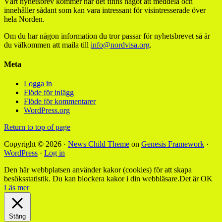
Vårt nyhetsbrev kommer när det finns något att meddela och
innehåller sådant som kan vara intressant för visintresserade över
hela Norden.
Om du har någon information du tror passar för nyhetsbrevet så är
du välkommen att maila till
info@nordvisa.org
.
Meta
Logga in
Flöde för inlägg
Flöde för kommentarer
WordPress.org
Return to top of page
Copyright © 2026 ·
News Child Theme
on
Genesis Framework
·
WordPress
·
Log in
Den här webbplatsen använder kakor (cookies) för att skapa
besöksstatistik. Du kan blockera kakor i din webbläsare.
Det är OK
Läs mer
Stäng