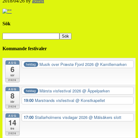
2018/04/26
by
admin
Sök
Kommande festivaler
AUG
Musik over Præstø Fjord 2026
@ Kamillemarken
heldag
6
tor
2026
AUG
Märsta visfestival 2026
@ Äppelparken
heldag
8
19:00
Marstrands visfestival
@ Konstkapellet
lör
2026
AUG
17:00
Stallarholmens visdagar 2026
@ Mälsåkers slott
14
fre
2026