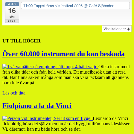
AUG
11:00
Tappströms visfestival 2026
@ Café Sjöboden
16
sön
2026
Visa kalender
UT TILL HÖGER
Över 60.000 instrument du kan beskåda
Olika instrument
från olika tider och från hela världen. Ett museibesök utan att resa
dit. Här finns säkert många som man ska vara tacksam att grannens
barn inte övar på.
Läs och titta
Fiolpiano a la da Vinci
Leonardo da Vinci
fick aldrig höra det själv men nu är det byggt utifrån hans idéskisser.
Vi, däremot, kan nu både höra och se det.