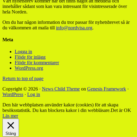
Vårt nyhetsbrev kommer när det finns något att meddela och
innehåller sådant som kan vara intressant för visintresserade över
hela Norden.
Om du har någon information du tror passar för nyhetsbrevet så är
du välkommen att maila till
info@nordvisa.org
.
Meta
Logga in
Flöde för inlägg
Flöde för kommentarer
WordPress.org
Return to top of page
Copyright © 2026 ·
News Child Theme
on
Genesis Framework
·
WordPress
·
Log in
Den här webbplatsen använder kakor (cookies) för att skapa
besöksstatistik. Du kan blockera kakor i din webbläsare.
Det är OK
Läs mer
Stäng