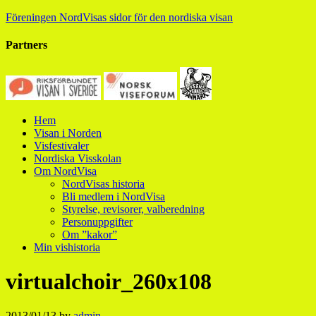
Föreningen NordVisas sidor för den nordiska visan
Partners
Hem
Visan i Norden
Visfestivaler
Nordiska Visskolan
Om NordVisa
NordVisas historia
Bli medlem i NordVisa
Styrelse, revisorer, valberedning
Personuppgifter
Om ”kakor”
Min vishistoria
virtualchoir_260x108
2013/01/13
by
admin