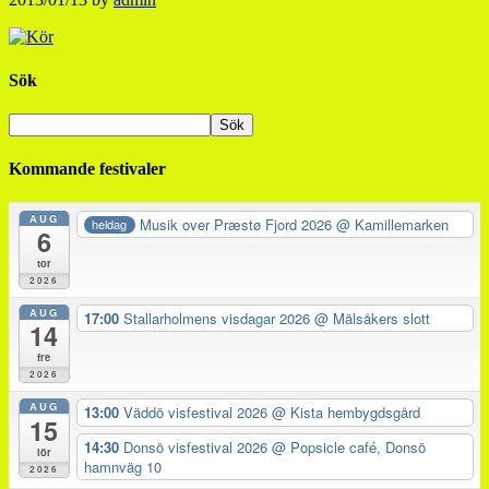
Sök
Kommande festivaler
AUG
Musik over Præstø Fjord 2026
@ Kamillemarken
heldag
6
tor
2026
AUG
17:00
Stallarholmens visdagar 2026
@ Mälsåkers slott
14
fre
2026
AUG
13:00
Väddö visfestival 2026
@ Kista hembygdsgård
15
14:30
Donsö visfestival 2026
@ Popsicle café, Donsö
lör
hamnväg 10
2026