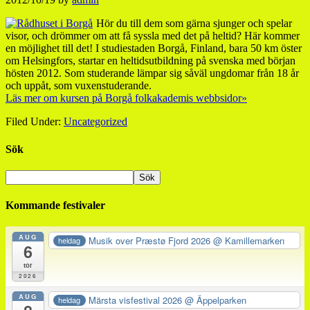
Hör du till dem som gärna sjunger och spelar
visor, och drömmer om att få syssla med det på heltid? Här kommer
en möjlighet till det! I studiestaden Borgå, Finland, bara 50 km öster
om Helsingfors, startar en heltidsutbildning på svenska med början
hösten 2012. Som studerande lämpar sig såväl ungdomar från 18 år
och uppåt, som vuxenstuderande.
Läs mer om kursen på Borgå folkakademis webbsidor»
Filed Under:
Uncategorized
Sök
Kommande festivaler
AUG
Musik over Præstø Fjord 2026
@ Kamillemarken
heldag
6
tor
2026
AUG
Märsta visfestival 2026
@ Äppelparken
heldag