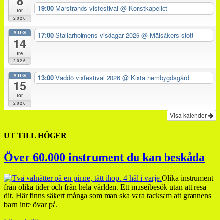
8
19:00
Marstrands visfestival
@ Konstkapellet
lör
2026
AUG
17:00
Stallarholmens visdagar 2026
@ Mälsåkers slott
14
fre
2026
AUG
13:00
Väddö visfestival 2026
@ Kista hembygdsgård
15
lör
2026
Visa kalender
UT TILL HÖGER
Över 60.000 instrument du kan beskåda
Olika instrument
från olika tider och från hela världen. Ett museibesök utan att resa
dit. Här finns säkert många som man ska vara tacksam att grannens
barn inte övar på.