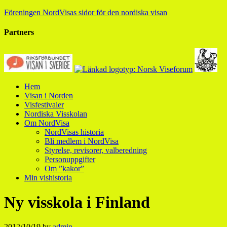
Föreningen NordVisas sidor för den nordiska visan
Partners
Hem
Visan i Norden
Visfestivaler
Nordiska Visskolan
Om NordVisa
NordVisas historia
Bli medlem i NordVisa
Styrelse, revisorer, valberedning
Personuppgifter
Om ”kakor”
Min vishistoria
Ny visskola i Finland
2012/10/19
by
admin