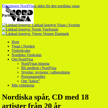
Föreningen NordVisas sidor för den nordiska visan
Partners
Hem
Visan i Norden
Visfestivaler
Nordiska Visskolan
Om NordVisa
NordVisas historia
Bli medlem i NordVisa
Styrelse, revisorer, valberedning
Personuppgifter
Om ”kakor”
Min vishistoria
Nordiska spår, CD med 18
artister från 20 år