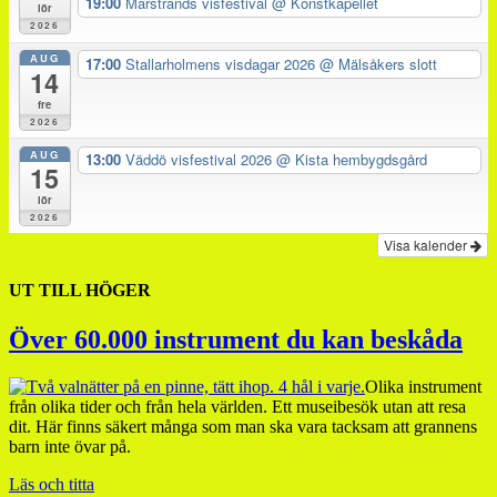
19:00
Marstrands visfestival
@ Konstkapellet
lör
2026
AUG
17:00
Stallarholmens visdagar 2026
@ Mälsåkers slott
14
fre
2026
AUG
13:00
Väddö visfestival 2026
@ Kista hembygdsgård
15
lör
2026
Visa kalender
UT TILL HÖGER
Över 60.000 instrument du kan beskåda
Olika instrument
från olika tider och från hela världen. Ett museibesök utan att resa
dit. Här finns säkert många som man ska vara tacksam att grannens
barn inte övar på.
Läs och titta