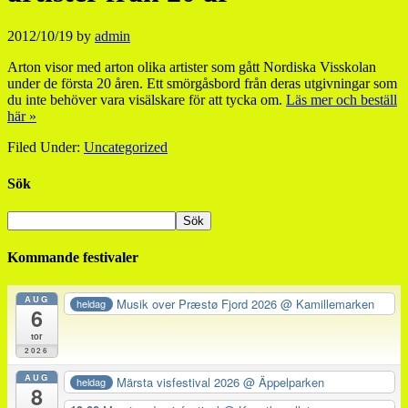
2012/10/19
by
admin
Arton visor med arton olika artister som gått Nordiska Visskolan
under de första 20 åren. Ett smörgåsbord från deras utgivningar som
du inte behöver vara visälskare för att tycka om.
Läs mer och beställ
här »
Filed Under:
Uncategorized
Sök
Kommande festivaler
AUG
Musik over Præstø Fjord 2026
@ Kamillemarken
heldag
6
tor
2026
AUG
Märsta visfestival 2026
@ Äppelparken
heldag
8