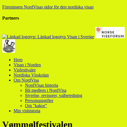
Föreningen NordVisas sidor för den nordiska visan
Partners
Hem
Visan i Norden
Visfestivaler
Nordiska Visskolan
Om NordVisa
NordVisas historia
Bli medlem i NordVisa
Styrelse, revisorer, valberedning
Personuppgifter
Om ”kakor”
Min vishistoria
Vømmølfestivalen