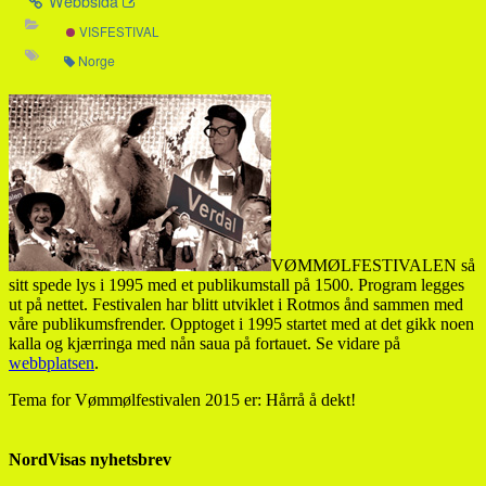
Webbsida
VISFESTIVAL
Norge
VØMMØLFESTIVALEN så
sitt spede lys i 1995 med et publikumstall på 1500. Program legges
ut på nettet. Festivalen har blitt utviklet i Rotmos ånd sammen med
våre publikumsfrender. Opptoget i 1995 startet med at det gikk noen
kalla og kjærringa med nån saua på fortauet. Se vidare på
webbplatsen
.
Tema for Vømmølfestivalen 2015 er: Hårrå å dekt!
NordVisas nyhetsbrev