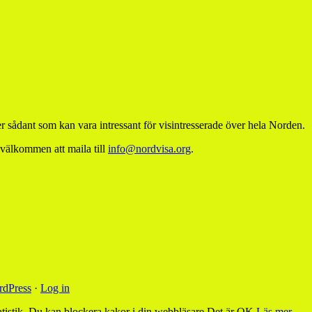
 sådant som kan vara intressant för visintresserade över hela Norden.
 välkommen att maila till
info@nordvisa.org
.
dPress
·
Log in
tistik. Du kan blockera kakor i din webbläsare.
Det är OK
Läs mer