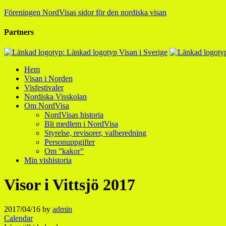
Föreningen NordVisas sidor för den nordiska visan
Partners
Hem
Visan i Norden
Visfestivaler
Nordiska Visskolan
Om NordVisa
NordVisas historia
Bli medlem i NordVisa
Styrelse, revisorer, valberedning
Personuppgifter
Om ”kakor”
Min vishistoria
Visor i Vittsjö 2017
2017/04/16
by
admin
Calendar