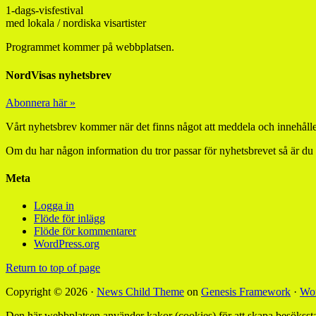
1-dags-visfestival
med lokala / nordiska visartister
Programmet kommer på webbplatsen.
NordVisas nyhetsbrev
Abonnera här »
Vårt nyhetsbrev kommer när det finns något att meddela och innehåller
Om du har någon information du tror passar för nyhetsbrevet så är du
Meta
Logga in
Flöde för inlägg
Flöde för kommentarer
WordPress.org
Return to top of page
Copyright © 2026 ·
News Child Theme
on
Genesis Framework
·
Wor
Den här webbplatsen använder kakor (cookies) för att skapa besökssta