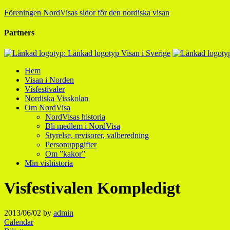
Föreningen NordVisas sidor för den nordiska visan
Partners
Hem
Visan i Norden
Visfestivaler
Nordiska Visskolan
Om NordVisa
NordVisas historia
Bli medlem i NordVisa
Styrelse, revisorer, valberedning
Personuppgifter
Om ”kakor”
Min vishistoria
Visfestivalen Kompledigt
2013/06/02
by
admin
Calendar