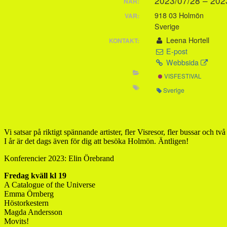
2023/07/28 – 20
NÄR:
918 03 Holmön
VAR:
Sverige
Leena Hortell
KONTAKT:
E-post
Webbsida
VISFESTIVAL
Sverige
Vi satsar på riktigt spännande artister, fler Visresor, fler bussar och tv
I år är det dags även för dig att besöka Holmön. Äntligen!
Konferencier 2023: Elin Örebrand
Fredag kväll kl 19
A Catalogue of the Universe
Emma Örnberg
Höstorkestern
Magda Andersson
Movits!