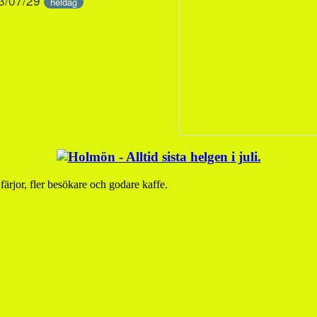
23/07/29
heldag
å färjor, fler besökare och godare kaffe.