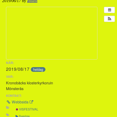
2019/06/17
by
admin
NÄR:
2019/08/17
heldag
VAR:
Kronobäcks klosterkyrkoruin
Mönsterås
KONTAKT:
Webbsida
VISFESTIVAL
Sverige