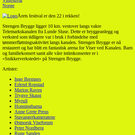
Visfestival
Norge
Årets festival er den 22 i rekken!
Strengen Brygge ligger 10 km. vestover langs vakre
Telemarkskanalen fra Lunde Sluse. Dette er bryggeanlegg og
verksted som tidligere var i bruk i forbindelse med
tømmerfløtningsaktivitet langs kanalen. Strengen Brygge er nå
restaurert og har blitt en fantastisk arena for Viser ved Kanalen. Barn
og familiekonsert samt alle våre intimkonserter er i
«Snikkerverkstedet» på Strengen Brygge.
Artister:
Inge Bremnes
Erlend Ropstad
Marion Raven
Trygve Skaug
Myrull
Honningbarna
Anne Grete Preus
Stavangerkameratene
Østnorsk Viseforum
Peter Nordberg
Rune Sanden