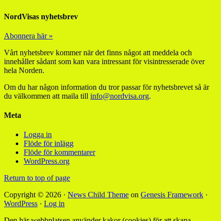
NordVisas nyhetsbrev
Abonnera här »
Vårt nyhetsbrev kommer när det finns något att meddela och
innehåller sådant som kan vara intressant för visintresserade över
hela Norden.
Om du har någon information du tror passar för nyhetsbrevet så är
du välkommen att maila till
info@nordvisa.org
.
Meta
Logga in
Flöde för inlägg
Flöde för kommentarer
WordPress.org
Return to top of page
Copyright © 2026 ·
News Child Theme
on
Genesis Framework
·
WordPress
·
Log in
Den här webbplatsen använder kakor (cookies) för att skapa