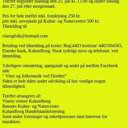
Træffet begynder mandag den 25. juli kl. 13.00 og slutter onsdag
den 27. juli efter morgenmad.
Pris for hele træffet inkl. forplejning 250 kr.
pris inkl. soveplads på Kultur- og Naturcentret 500 kr.
Tilmelding til:
viseogfolk@hotmail.com
Betaling ved tilmelding på konto: Reg:4403 kontonr: 4403304565,
Danske bank, Kalundborg. Husk tydeligt navn og telefonnr. ved
tilmelding.
Yderligere orientering, spørgsmål og andet på træffets Facebook
side
” Viser og folkemusik ved Fjorden”
Siden er hele tiden under udvikling så hav venligst nogen
tålmodighed.
Træffet arrangeres af:
Visens venner Kalundborg
Røsnæs Kultur- og Naturcenter
Kalundborg Handelstandsforening
Samt andre foreninger og enkeltpersoner med interesse for
musikken.