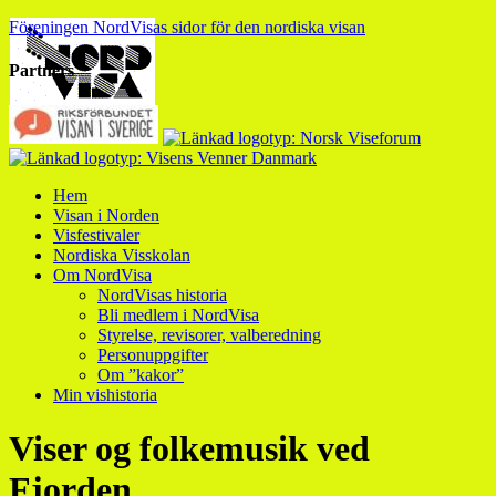
Föreningen NordVisas sidor för den nordiska visan
Partners
Hem
Visan i Norden
Visfestivaler
Nordiska Visskolan
Om NordVisa
NordVisas historia
Bli medlem i NordVisa
Styrelse, revisorer, valberedning
Personuppgifter
Om ”kakor”
Min vishistoria
Viser og folkemusik ved
Fjorden