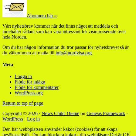
Abonnera här »
Vårt nyhetsbrev kommer när det finns något att meddela och
innehåller sådant som kan vara intressant för visintresserade över
hela Norden.
Om du har någon information du tror passar för nyhetsbrevet så är
du välkommen att maila till
info@nordvisa.org
.
Meta
Logga in
Flöde för inlägg
Flöde för kommentarer
WordPress.org
Return to top of page
Copyright © 2026 ·
News Child Theme
on
Genesis Framework
·
WordPress
·
Log in
Den här webbplatsen använder kakor (cookies) för att skapa
besöksstatistik. Du kan blockera kakor i din webbläsare.
Det är OK