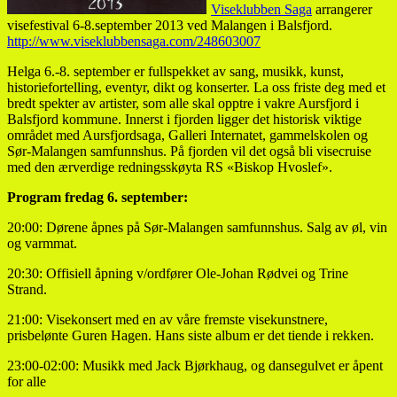
Viseklubben Saga
arrangerer
visefestival 6-8.september 2013 ved Malangen i Balsfjord.
http://www.viseklubbensaga.com/248603007
Helga 6.-8. september er fullspekket av sang, musikk, kunst,
historiefortelling, eventyr, dikt og konserter. La oss friste deg med et
bredt spekter av artister, som alle skal opptre i vakre Aursfjord i
Balsfjord kommune. Innerst i fjorden ligger det historisk viktige
området med Aursfjordsaga, Galleri Internatet, gammelskolen og
Sør-Malangen samfunnshus. På fjorden vil det også bli visecruise
med den ærverdige redningsskøyta RS «Biskop Hvoslef».
Program fredag 6. september:
20:00: Dørene åpnes på Sør-Malangen samfunnshus. Salg av øl, vin
og varmmat.
20:30: Offisiell åpning v/ordfører Ole-Johan Rødvei og Trine
Strand.
21:00: Visekonsert med en av våre fremste visekunstnere,
prisbelønte Guren Hagen. Hans siste album er det tiende i rekken.
23:00-02:00: Musikk med Jack Bjørkhaug, og dansegulvet er åpent
for alle