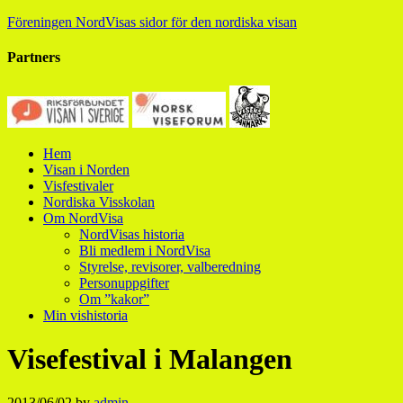
Föreningen NordVisas sidor för den nordiska visan
Partners
Hem
Visan i Norden
Visfestivaler
Nordiska Visskolan
Om NordVisa
NordVisas historia
Bli medlem i NordVisa
Styrelse, revisorer, valberedning
Personuppgifter
Om ”kakor”
Min vishistoria
Visefestival i Malangen
2013/06/02
by
admin