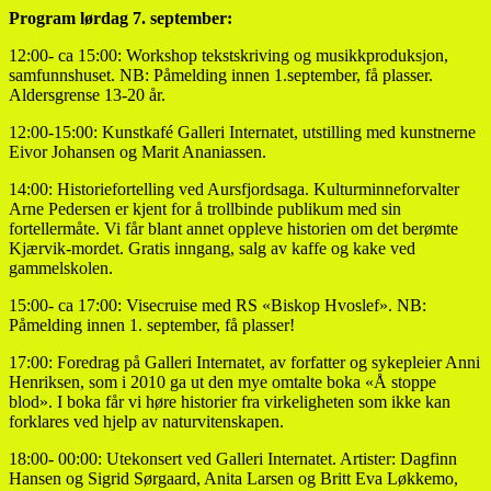
Program lørdag 7. september:
12:00- ca 15:00: Workshop tekstskriving og musikkproduksjon,
samfunnshuset. NB: Påmelding innen 1.september, få plasser.
Aldersgrense 13-20 år.
12:00-15:00: Kunstkafé Galleri Internatet, utstilling med kunstnerne
Eivor Johansen og Marit Ananiassen.
14:00: Historiefortelling ved Aursfjordsaga. Kulturminneforvalter
Arne Pedersen er kjent for å trollbinde publikum med sin
fortellermåte. Vi får blant annet oppleve historien om det berømte
Kjærvik-mordet. Gratis inngang, salg av kaffe og kake ved
gammelskolen.
15:00- ca 17:00: Visecruise med RS «Biskop Hvoslef». NB:
Påmelding innen 1. september, få plasser!
17:00: Foredrag på Galleri Internatet, av forfatter og sykepleier Anni
Henriksen, som i 2010 ga ut den mye omtalte boka «Å stoppe
blod». I boka får vi høre historier fra virkeligheten som ikke kan
forklares ved hjelp av naturvitenskapen.
18:00- 00:00: Utekonsert ved Galleri Internatet. Artister: Dagfinn
Hansen og Sigrid Sørgaard, Anita Larsen og Britt Eva Løkkemo,