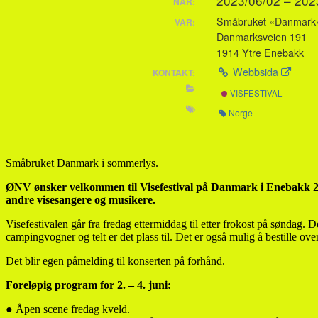
2023/06/02 – 20
NÄR:
Småbruket «Danmark
VAR:
Danmarksveien 191
1914 Ytre Enebakk
Webbsida
KONTAKT:
VISFESTIVAL
Norge
Småbruket Danmark i sommerlys.
ØNV ønsker velkommen til Visefestival på Danmark i Enebakk 2. – 
andre visesangere og musikere.
Visefestivalen går fra fredag ettermiddag til etter frokost på søndag. 
campingvogner og telt er det plass til. Det er også mulig å bestille ove
Det blir egen påmelding til konserten på forhånd.
Foreløpig program for 2. – 4. juni:
● Åpen scene fredag kveld.