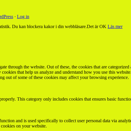
dPress
·
Log in
tistik. Du kan blockera kakor i din webbläsare.
Det är OK
Läs mer
e through the website. Out of these, the cookies that are categorized a
rty cookies that help us analyze and understand how you use this websit
ting out of some of these cookies may affect your browsing experience.
properly. This category only includes cookies that ensures basic functio
function and is used specifically to collect user personal data via anal
e cookies on your website.