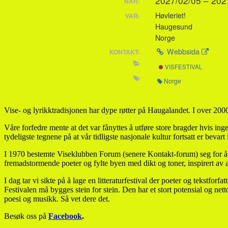
2027/02/05 – 20
NÄR:
Høvleriet!
VAR:
Haugesund
Norge
Webbsida
KONTAKT:
VISFESTIVAL
Norge
Vise- og lyrikktradisjonen har dype røtter på Haugalandet. I over 2000 
Våre forfedre mente at det var fånyttes å utføre store bragder hvis i
tydeligste tegnene på at vår tidligste nasjonale kultur fortsatt er bevar
I 1970 bestemte Viseklubben Forum (senere Kontakt-forum) seg for å ar
fremadstormende poeter og fylte byen med dikt og toner, inspirert av 
I dag tar vi sikte på å lage en litteraturfestival der poeter og tekstforfa
Festivalen må bygges stein for stein. Den har et stort potensial og net
poesi og musikk. Så vet dere det.
Besøk oss på
Facebook
.