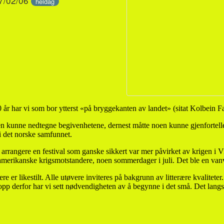
27/02/06
heldag
år har vi som bor ytterst «på bryggekanten av landet» (sitat Kolbein Fal
ngen kunne nedtegne begivenhetene, dernest måtte noen kunne gjenfortel
t i det norske samfunnet.
rangere en festival som ganske sikkert var mer påvirket av krigen i Vi
amerikanske krigsmotstandere, noen sommerdager i juli. Det ble en vanv
ttere er likestilt. Alle utøvere inviteres på bakgrunn av litterære kvalitet
topp derfor har vi sett nødvendigheten av å begynne i det små. Det langsik