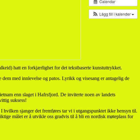
Calendar
Lägg till i kalender
keid) hatt en forkjærlighet for det tekstbaserte kunstuttrykket.
le dem med innlevelse og patos. Lyrikk og visesang er antagelig de
etnam enn slaget i Hafrsfjord. De inviterte noen av landets
ittig suksess!
er. I hvilken sjanger det fremføres tar vi i utgangspunktet ikke hensyn til.
tige målet er å utvikle oss gradvis til å bli en nordisk møteplass for