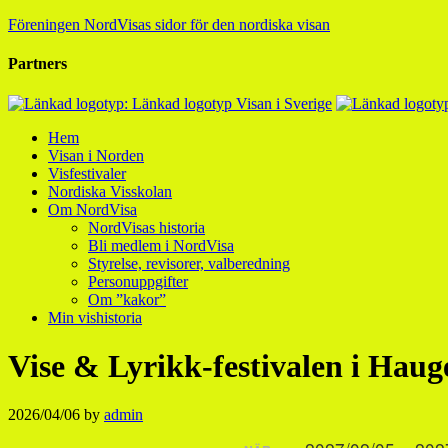
Föreningen NordVisas sidor för den nordiska visan
Partners
Hem
Visan i Norden
Visfestivaler
Nordiska Visskolan
Om NordVisa
NordVisas historia
Bli medlem i NordVisa
Styrelse, revisorer, valberedning
Personuppgifter
Om ”kakor”
Min vishistoria
Vise & Lyrikk-festivalen i Hau
2026/04/06
by
admin