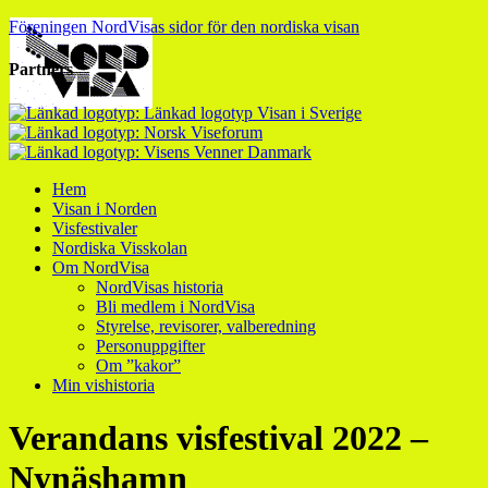
Föreningen NordVisas sidor för den nordiska visan
Partners
Hem
Visan i Norden
Visfestivaler
Nordiska Visskolan
Om NordVisa
NordVisas historia
Bli medlem i NordVisa
Styrelse, revisorer, valberedning
Personuppgifter
Om ”kakor”
Min vishistoria
Verandans visfestival 2022 –
Nynäshamn