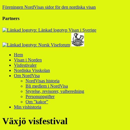
Föreningen NordVisas sidor för den nordiska visan
Partners
Hem
Visan i Norden
Visfestivaler
Nordiska Visskolan
Om NordVisa
NordVisas historia
Bli medlem i NordVisa
Styrelse, revisorer, valberedning
Personuppgifter
Om ”kakor”
Min vishistoria
Växjö visfestival