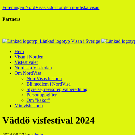
Föreningen NordVisas sidor för den nordiska visan
Partners
Hem
Visan i Norden
Visfestivaler
Nordiska Visskolan
Om NordVisa
NordVisas historia
Bli medlem i NordVisa
Styrelse, revisorer, valberedning
Personuppgifter
Om ”kakor”
Min vishistoria
Väddö visfestival 2024
2024/06/27
by
admin