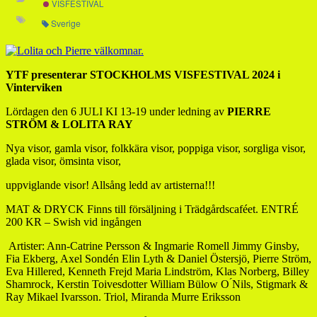
VISFESTIVAL
Sverige
YTF presenterar STOCKHOLMS VISFESTIVAL 2024
i
Vinterviken
Lördagen den 6 JULI KI 13-19 u
nder ledning av
PIERRE
STRÖM & LOLITA RAY
Nya visor, gamla visor, folkkära visor, poppiga visor, sorgliga visor,
glada visor, ömsinta visor,
uppviglande visor!
Allsång ledd av artisterna!!!
MAT & DRYCK Finns till försäljning i Trädgårdscaféet.
ENTRÉ
200 KR – Swish vid ingången
Artister:
Ann-Catrine Persson & Ingmarie Romell Jimmy Ginsby,
Fia Ekberg, Axel Sondén Elin Lyth & Daniel Östersjö, Pierre Ström,
Eva Hillered, Kenneth Frejd Maria Lindström, Klas Norberg, Billey
Shamrock, Kerstin Toivesdotter William Bülow O ́Nils, Stigmark &
Ray Mikael Ivarsson. Triol, Miranda Murre Eriksson