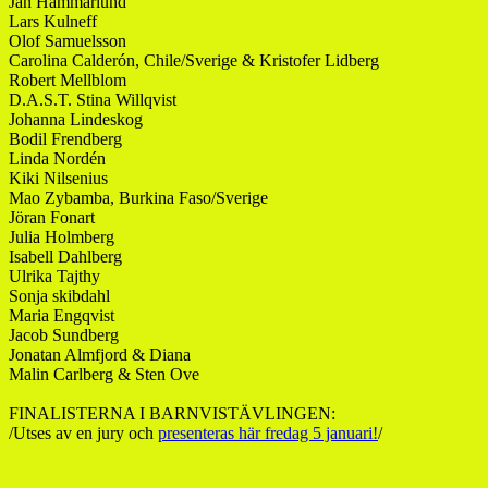
Jan Hammarlund
Lars Kulneff
Olof Samuelsson
Carolina Calderón, Chile/Sverige & Kristofer Lidberg
Robert Mellblom
D.A.S.T. Stina Willqvist
Johanna Lindeskog
Bodil Frendberg
Linda Nordén
Kiki Nilsenius
Mao Zybamba, Burkina Faso/Sverige
Jöran Fonart
Julia Holmberg
Isabell Dahlberg
Ulrika Tajthy
Sonja skibdahl
Maria Engqvist
Jacob Sundberg
Jonatan Almfjord & Diana
Malin Carlberg & Sten Ove
FINALISTERNA I BARNVISTÄVLINGEN:
/Utses av en jury och
presenteras här fredag 5 januari!
/