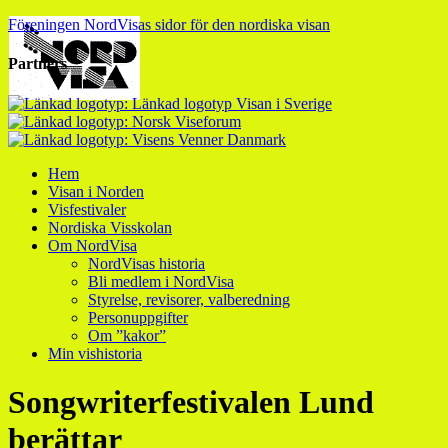
Föreningen NordVisas sidor för den nordiska visan
Partners
Hem
Visan i Norden
Visfestivaler
Nordiska Visskolan
Om NordVisa
NordVisas historia
Bli medlem i NordVisa
Styrelse, revisorer, valberedning
Personuppgifter
Om ”kakor”
Min vishistoria
Songwriterfestivalen Lund
berättar