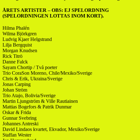
ÅRETS ARTISTER – OBS: EJ SPELORDNING
(SPELORDNINGEN LOTTAS INOM KORT).
Hilma Phalén
Wilma Björkgren
Ludvig Kjaer Helgstrand
Lilja Bergquist
Morgan Knudsen
Rick Titrö
Danne Falck
Sayam Chortip / Två poeter
Trio CoraSon Moreno, Chile/Mexiko/Sverige
Chris & Erik, Ukraina/Sverige
Jonas Carping
Johan Ström
Trio Atajo, Bolivia/Sverige
Martin Ljungström & Ville Rautiainen
Mattias Bogefors & Patrik Dunmar
Oskar & Frida
Gunnar Svebring
Johannes Antreski
David Lindaos kvartet, Ekvador, Mexiko/Sverige
Staffan Wester