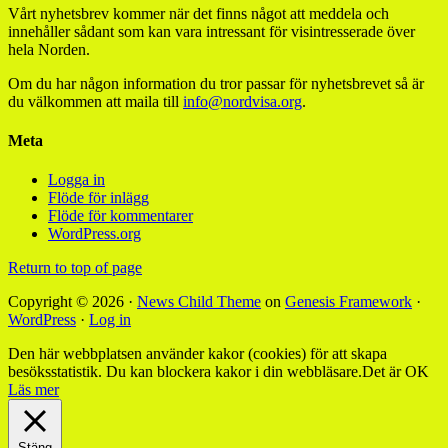
Vårt nyhetsbrev kommer när det finns något att meddela och
innehåller sådant som kan vara intressant för visintresserade över
hela Norden.
Om du har någon information du tror passar för nyhetsbrevet så är
du välkommen att maila till
info@nordvisa.org
.
Meta
Logga in
Flöde för inlägg
Flöde för kommentarer
WordPress.org
Return to top of page
Copyright © 2026 ·
News Child Theme
on
Genesis Framework
·
WordPress
·
Log in
Den här webbplatsen använder kakor (cookies) för att skapa
besöksstatistik. Du kan blockera kakor i din webbläsare.
Det är OK
Läs mer
Stäng