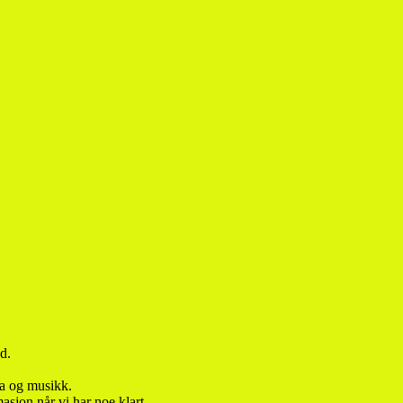
d.
ma og musikk.
sjon når vi har noe klart.