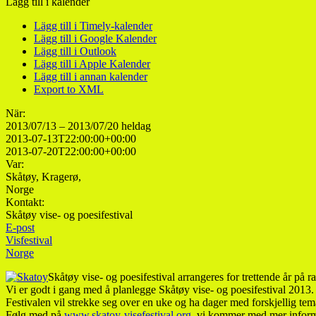
Lägg till i kalender
Lägg till i Timely-kalender
Lägg till i Google Kalender
Lägg till i Outlook
Lägg till i Apple Kalender
Lägg till i annan kalender
Export to XML
När:
2013/07/13 – 2013/07/20
heldag
2013-07-13T22:00:00+00:00
2013-07-20T22:00:00+00:00
Var:
Skåtøy, Kragerø,
Norge
Kontakt:
Skåtøy vise- og poesifestival
E-post
Visfestival
Norge
Skåtøy vise- og poesifestival arrangeres for trettende år på ra
Vi er godt i gang med å planlegge Skåtøy vise- og poesifestival 2013.
Festivalen vil strekke seg over en uke og ha dager med forskjellig te
Følg med på
www.skatoy-visefestival.org
, vi kommer med mer informa