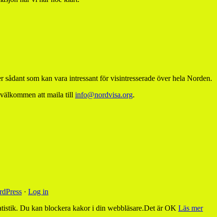
 sådant som kan vara intressant för visintresserade över hela Norden.
 välkommen att maila till
info@nordvisa.org
.
dPress
·
Log in
tistik. Du kan blockera kakor i din webbläsare.
Det är OK
Läs mer