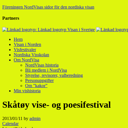
Föreningen NordVisas sidor för den nordiska visan
Partners
Hem
Visan i Norden
Visfestivaler
Nordiska Visskolan
Om NordVisa
NordVisas historia
Bli medlem i NordVisa
Styrelse, revisorer, valberedning
Personuppgifter
Om ”kakor”
Min vishistoria
Skåtøy vise- og poesifestival
2013/01/11
by
admin
Calendar