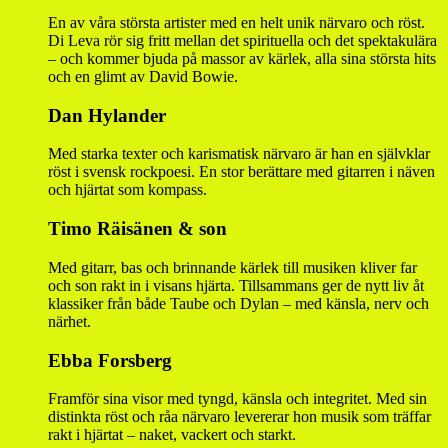
En av våra största artister med en helt unik närvaro och röst.
Di Leva rör sig fritt mellan det spirituella och det spektakulära
– och kommer bjuda på massor av kärlek, alla sina största hits
och en glimt av David Bowie.
Dan Hylander
Med starka texter och karismatisk närvaro är han en självklar
röst i svensk rockpoesi. En stor berättare med gitarren i näven
och hjärtat som kompass.
Timo Räisänen & son
Med gitarr, bas och brinnande kärlek till musiken kliver far
och son rakt in i visans hjärta. Tillsammans ger de nytt liv åt
klassiker från både Taube och Dylan – med känsla, nerv och
närhet.
Ebba Forsberg
Framför sina visor med tyngd, känsla och integritet. Med sin
distinkta röst och råa närvaro levererar hon musik som träffar
rakt i hjärtat – naket, vackert och starkt.