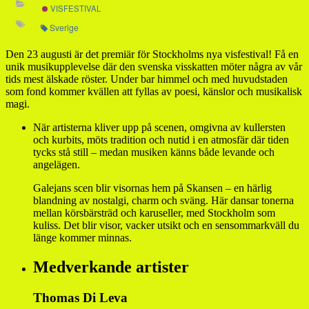
VISFESTIVAL
Sverige
Den 23 augusti är det premiär för Stockholms nya visfestival! Få en
unik musikupplevelse där den svenska visskatten möter några av vår
tids mest älskade röster. Under bar himmel och med huvudstaden
som fond kommer kvällen att fyllas av poesi, känslor och musikalisk
magi.
När artisterna kliver upp på scenen, omgivna av kullersten
och kurbits, möts tradition och nutid i en atmosfär där tiden
tycks stå still – medan musiken känns både levande och
angelägen.
Galejans scen blir visornas hem på Skansen – en härlig
blandning av nostalgi, charm och sväng. Här dansar tonerna
mellan körsbärsträd och karuseller, med Stockholm som
kuliss. Det blir visor, vacker utsikt och en sensommarkväll du
länge kommer minnas.
Medverkande artister
Thomas Di Leva