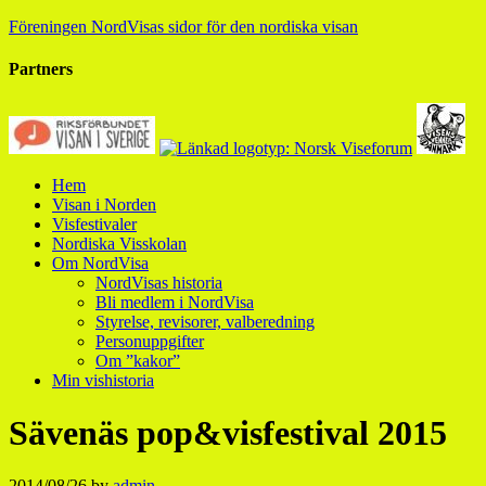
Föreningen NordVisas sidor för den nordiska visan
Partners
Hem
Visan i Norden
Visfestivaler
Nordiska Visskolan
Om NordVisa
NordVisas historia
Bli medlem i NordVisa
Styrelse, revisorer, valberedning
Personuppgifter
Om ”kakor”
Min vishistoria
Sävenäs pop&visfestival 2015
2014/08/26
by
admin