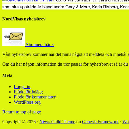
som ska uppträda är bland andra Gary & More, Karin Risberg, Keen
NordVisas nyhetsbrev
Abonnera här »
Vårt nyhetsbrev kommer när det finns något att meddela och innehåller
Om du har någon information du tror passar för nyhetsbrevet så är du
Meta
Logga in
Flöde för inlägg
Flöde för kommentarer
WordPress.org
Return to top of page
Copyright © 2026 ·
News Child Theme
on
Genesis Framework
·
Wor