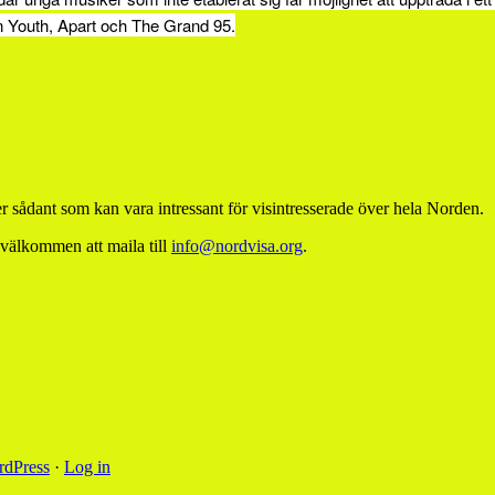
 Youth, Apart och The Grand 95.
 sådant som kan vara intressant för visintresserade över hela Norden.
 välkommen att maila till
info@nordvisa.org
.
dPress
·
Log in