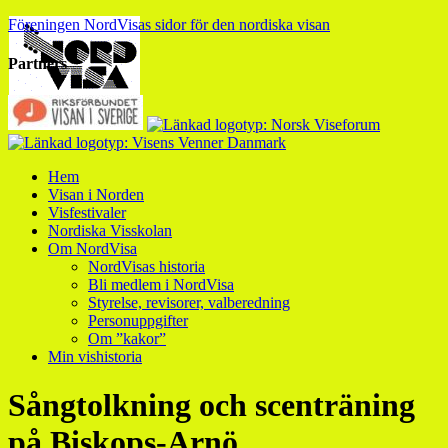
Föreningen NordVisas sidor för den nordiska visan
Partners
Hem
Visan i Norden
Visfestivaler
Nordiska Visskolan
Om NordVisa
NordVisas historia
Bli medlem i NordVisa
Styrelse, revisorer, valberedning
Personuppgifter
Om ”kakor”
Min vishistoria
Sångtolkning och scenträning
på Biskops-Arnö