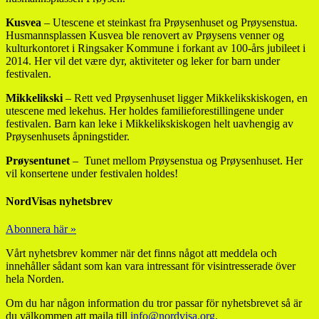
Kusvea
– Utescene et steinkast fra Prøysenhuset og Prøysenstua.
Husmannsplassen Kusvea ble renovert av Prøysens venner og
kulturkontoret i Ringsaker Kommune i forkant av 100-års jubileet i
2014. Her vil det være dyr, aktiviteter og leker for barn under
festivalen.
Mikkelikski
– Rett ved Prøysenhuset ligger Mikkelikskiskogen, en
utescene med lekehus. Her holdes familieforestillingene under
festivalen. Barn kan leke i Mikkelikskiskogen helt uavhengig av
Prøysenhusets åpningstider.
Prøysentunet
– Tunet mellom Prøysenstua og Prøysenhuset. Her
vil konsertene under festivalen holdes!
NordVisas nyhetsbrev
Abonnera här »
Vårt nyhetsbrev kommer när det finns något att meddela och
innehåller sådant som kan vara intressant för visintresserade över
hela Norden.
Om du har någon information du tror passar för nyhetsbrevet så är
du välkommen att maila till
info@nordvisa.org
.