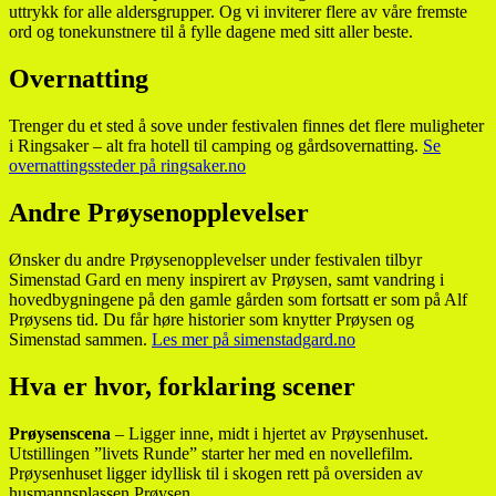
uttrykk for alle aldersgrupper. Og vi inviterer flere av våre fremste
ord og tonekunstnere til å fylle dagene med sitt aller beste.
Overnatting
Trenger du et sted å sove under festivalen finnes det flere muligheter
i Ringsaker – alt fra hotell til camping og gårdsovernatting.
Se
overnattingssteder på ringsaker.no
Andre Prøysenopplevelser
Ønsker du andre Prøysenopplevelser under festivalen tilbyr
Simenstad Gard en meny inspirert av Prøysen, samt vandring i
hovedbygningene på den gamle gården som fortsatt er som på Alf
Prøysens tid. Du får høre historier som knytter Prøysen og
Simenstad sammen.
Les mer på simenstadgard.no
Hva er hvor, forklaring scener
Prøysenscena
– Ligger inne, midt i hjertet av Prøysenhuset.
Utstillingen ”livets Runde” starter her med en novellefilm.
Prøysenhuset ligger idyllisk til i skogen rett på oversiden av
husmannsplassen Prøysen.