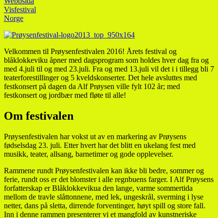
Webbsida
Visfestival
Norge
Velkommen til Prøysenfestivalen 2016! Årets festival og
blåklokkeviku åpner med dagsprogram som holdes hver dag fra og
med 4.juli til og med 23.juli. Fra og med 13.juli vil det i i tillegg bli 7
teaterforestillinger og 5 kveldskonserter. Det hele avsluttes med
festkonsert på dagen da Alf Prøysen ville fylt 102 år; med
festkonsert og jordbær med fløte til alle!
Om festivalen
Prøysenfestivalen har vokst ut av en markering av Prøysens
fødselsdag 23. juli. Etter hvert har det blitt en ukelang fest med
musikk, teater, allsang, barnetimer og gode opplevelser.
Rammene rundt Prøysenfestivalen kan ikke bli bedre, sommer og
ferie, rundt oss er det blomster i alle regnbuens farger. I Alf Prøysens
forfatterskap er Blåklokkevikua den lange, varme sommertida
mellom de travle slåttonnene, med lek, ungeskrål, sverming i lyse
netter, dans på sletta, dirrende forventinger, høyt spill og store fall.
Inn i denne rammen presenterer vi et mangfold av kunstneriske