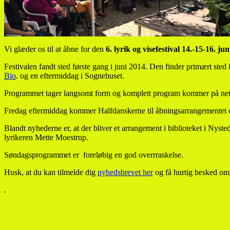
Vi glæder os til at åbne for den
6. lyrik og visefestival 14.-15-16. ju
Festivalen fandt sted første gang i juni 2014. Den finder primært s
Bio
. og en eftermiddag i Sognehuset.
Programmet tager langsomt form og komplett program kommer på net
Fredag eftermiddag kommer Halfdanskerne til åbningsarrangementet og s
Blandt nyhederne er, at der bliver et arrangement i biblioteket i Nys
lyrikeren Mette Moestrup.
Søndagsprogrammet er foreløbig en god overrraskelse.
Husk, at du kan tilmelde dig
nyhedsbrevet her
og få hurtig besked om
.