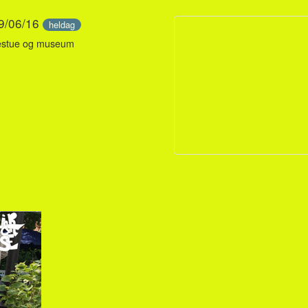
19/06/16
heldag
destue og museum
n