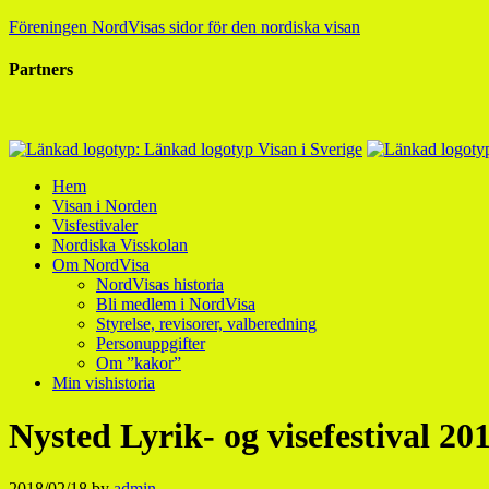
Föreningen NordVisas sidor för den nordiska visan
Partners
Hem
Visan i Norden
Visfestivaler
Nordiska Visskolan
Om NordVisa
NordVisas historia
Bli medlem i NordVisa
Styrelse, revisorer, valberedning
Personuppgifter
Om ”kakor”
Min vishistoria
Nysted Lyrik- og visefestival 201
2018/02/18
by
admin