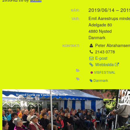
2019/06/14 – 20
NÄR:
Emil Aarestrups min
VAR:
Adelgade 80
4880 Nysted
Danmark
Peter Abrahamse
KONTAKT:
2143 0778
E-post
Webbsida
VISFESTIVAL
Danmark