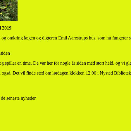
ni 2019
ted i og omkring lægen og digteren Emil Aarestrups hus, som nu fungere
siden
piller en time. De var her for nogle år siden med stort held, og vi glæ
ted også. Det vil finde sted om lørdagen klokken 12.00 i Nysted Bibliot
 de seneste nyheder.