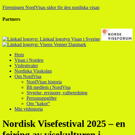
Föreningen NordVisas sidor för den nordiska visan
Partners
Hem
Visan i Norden
Visfestivaler
Nordiska Visskolan
Om NordVisa
NordVisas historia
Bli medlem i NordVisa
Styrelse, revisorer, valberedning
Personuppgifter
Om ”kakor”
Min vishistoria
Nordisk Visefestival 2025 – en
feiring av visekulturen i