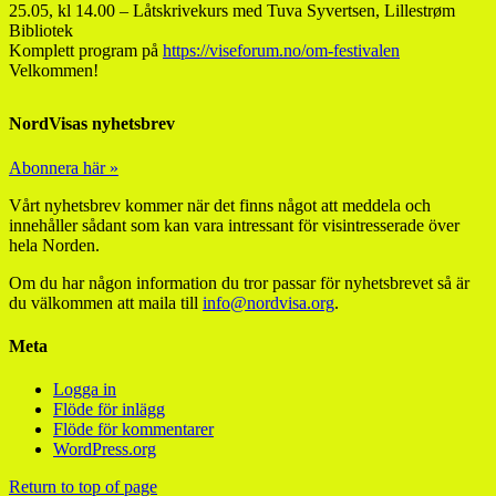
25.05, kl 14.00 – Låtskrivekurs med Tuva Syvertsen, Lillestrøm
Bibliotek
Komplett program på
https://viseforum.no/om-festivalen
Velkommen!
NordVisas nyhetsbrev
Abonnera här »
Vårt nyhetsbrev kommer när det finns något att meddela och
innehåller sådant som kan vara intressant för visintresserade över
hela Norden.
Om du har någon information du tror passar för nyhetsbrevet så är
du välkommen att maila till
info@nordvisa.org
.
Meta
Logga in
Flöde för inlägg
Flöde för kommentarer
WordPress.org
Return to top of page