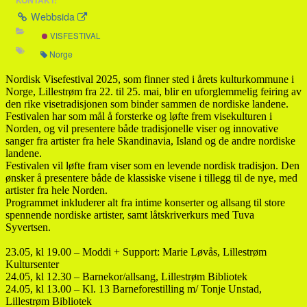
KONTAKT:
Webbsida
VISFESTIVAL
Norge
Nordisk Visefestival 2025, som finner sted i årets kulturkommune i
Norge, Lillestrøm fra 22. til 25. mai, blir en uforglemmelig feiring av
den rike visetradisjonen som binder sammen de nordiske landene.
Festivalen har som mål å forsterke og løfte frem visekulturen i
Norden, og vil presentere både tradisjonelle viser og innovative
sanger fra artister fra hele Skandinavia, Island og de andre nordiske
landene.
Festivalen vil løfte fram viser som en levende nordisk tradisjon. Den
ønsker å presentere både de klassiske visene i tillegg til de nye, med
artister fra hele Norden.
Programmet inkluderer alt fra intime konserter og allsang til store
spennende nordiske artister, samt låtskriverkurs med Tuva
Syvertsen.
23.05, kl 19.00 – Moddi + Support: Marie Løvås, Lillestrøm
Kultursenter
24.05, kl 12.30 – Barnekor/allsang, Lillestrøm Bibliotek
24.05, kl 13.00 – Kl. 13 Barneforestilling m/ Tonje Unstad,
Lillestrøm Bibliotek