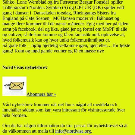
Sähko. Lone Wernblad og fra Færøerne Bergur Fonsdal spiller
Trillebørstur i Norden, Symbio (S) og OPTUR (DK) spiller vild
gang i dansen i Danseladen torsdag, Rheingangs Sisters fra
England på Cafe Scenen, MCHansen møder vi i Bålhuset og
mange flere kommer til i de næste måneder. Følg med her på siden
samt på facebook, del og like, glæd jer og fortæl om MoPF til alle
og enhver, så de kan komme og få en fantastik unik oplevelse af,
hvad folkemusik kan og hvor unikt folkemusikmiljøet er.
Så gode folk – rigtig hjertelig velkomne igen, igen eller… for første
gang! Kom og mød gamle venner og få en masse nye
NordVisas nyhetsbrev
Abonnera här »
Vårt nyhetsbrev kommer när det finns något att meddela och
innehåller sådant som kan vara intressant för visintresserade över
hela Norden.
Om du har någon information du tror passar för nyhetsbrevet så är
du välkommen att maila till
info@nordvisa.org
.