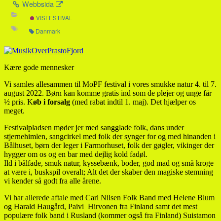
Webbsida
VISFESTIVAL
Danmark
Kære gode mennesker
Vi samles allesammen til MoPF festival i vores smukke natur 4. til 7.
august 2022. Børn kan komme gratis ind som de plejer og unge får
½ pris. K
øb i
forsalg
(med rabat indtil 1. maj). Det hjælper os
meget.
Festivalpladsen møder jer med sangglade folk, dans under
stjernehimlen, sangcirkel med folk der synger for og med hinanden i
Bålhuset, børn der leger i Farmorhuset, folk der gøgler, vikinger der
hygger om os og en bar med dejlig kold fadøl.
Ild i bålfade, smuk natur, kyssebænk, boder, god mad og små kroge
at være i, buskspil overalt; Alt det der skaber den magiske stemning
vi kender så godt fra alle årene.
Vi har allerede aftale med Carl Nilsen Folk Band med Helene Blum
og Harald Haugård, Paivi Hirvonen fra Finland samt det mest
populære folk band i Rusland (kommer også fra Finland) Suistamon