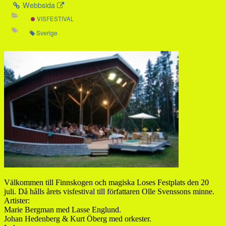
Webbsida
VISFESTIVAL
Sverige
Välkommen till Finnskogen och magiska Loses Festplats den 20
juli. Då hålls årets visfestival till författaren Olle Svenssons minne.
Artister:
Marie Bergman med Lasse Englund.
Johan Hedenberg & Kurt Öberg med orkester.