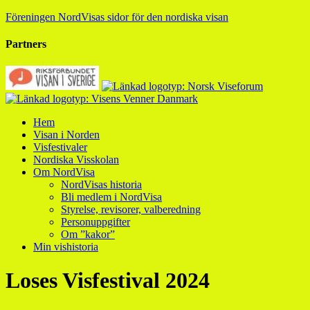
Föreningen NordVisas sidor för den nordiska visan
Partners
Hem
Visan i Norden
Visfestivaler
Nordiska Visskolan
Om NordVisa
NordVisas historia
Bli medlem i NordVisa
Styrelse, revisorer, valberedning
Personuppgifter
Om ”kakor”
Min vishistoria
Loses Visfestival 2024