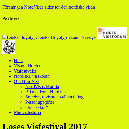
Föreningen NordVisas sidor för den nordiska visan
Partners
Hem
Visan i Norden
Visfestivaler
Nordiska Visskolan
Om NordVisa
NordVisas historia
Bli medlem i NordVisa
Styrelse, revisorer, valberedning
Personuppgifter
Om ”kakor”
Min vishistoria
Loses Visfestival 2017